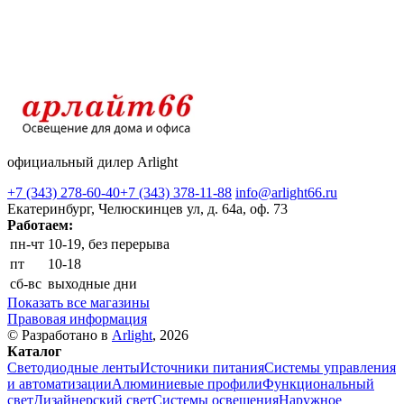
официальный дилер Arlight
+7 (343) 278-60-40
+7 (343) 378-11-88
info@arlight66.ru
Екатеринбург, Челюскинцев ул, д. 64а, оф. 73
Работаем:
пн-чт
10-19, без перерыва
пт
10-18
сб-вс
выходные дни
Показать все магазины
Правовая информация
© Разработано в
Arlight
, 2026
Каталог
Светодиодные ленты
Источники питания
Системы управления
и автоматизации
Алюминиевые профили
Функциональный
свет
Дизайнерский свет
Системы освещения
Наружное