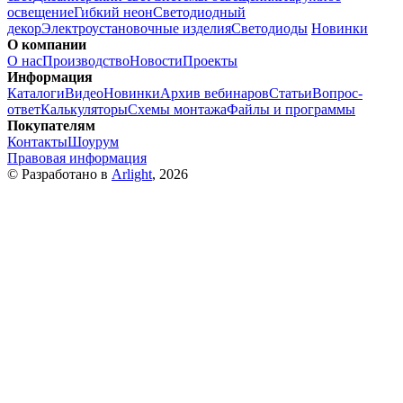
освещение
Гибкий неон
Светодиодный
декор
Электроустановочные изделия
Светодиоды
Новинки
О компании
О нас
Производство
Новости
Проекты
Информация
Каталоги
Видео
Новинки
Архив вебинаров
Статьи
Вопрос-
ответ
Калькуляторы
Схемы монтажа
Файлы и программы
Покупателям
Контакты
Шоурум
Правовая информация
© Разработано в
Arlight
, 2026