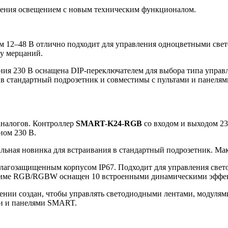
ления освещением с новым техническим функционалом.
 12–48 В отлично подходит для управления одноцветными св
зу мерцаний.
ния 230 В оснащена DIP-переключателем для выбора типа управл
я в стандартный подрозетник и совместимы с пультами и пане
аналогов. Контроллер
SMART-K24-RGB
со входом и выходом 23
ном 230 В.
ная новинка для встраивания в стандартный подрозетник. Макс
агозащищенным корпусом IP67. Подходит для управления све
режиме RGB/RGBW оснащен 10 встроенными динамическими эффе
нии создан, чтобы управлять светодиодными лентами, модулям
ми и панелями SMART.