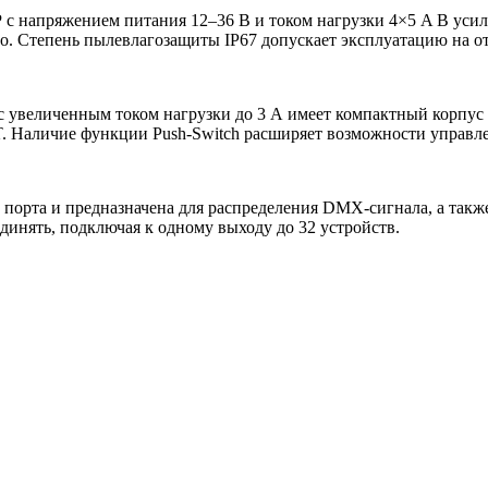
P
с напряжением питания 12–36 В и током нагрузки 4×5 A В ус
о. Степень пылевлагозащиты IP67 допускает эксплуатацию на о
 с увеличенным током нагрузки до 3 А имеет компактный корпус
. Наличие функции Push-Switch расширяет возможности управл
порта и предназначена для распределения DMX-сигнала, а так
динять, подключая к одному выходу до 32 устройств.