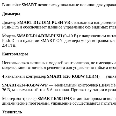
В линейке
SMART
появились уникальные новинки для управ
Диммеры
Диммер
SMART-D12-DIM-PUSH-VR
с выходным напряжением
Push-Dim и обеспечивает плавное управление без видимых гла
Модель
SMART-D14-DIM-PUSH
(0–10 В) с напряжением пита
Push-Dim и пультами SMART. Оба диммера могут встраиватьс
2.4 ГГц.
Контроллеры
Несколько эксклюзивных моделей контроллеров, не имеющих 
модель станет отличным решением для управления гибким нео
4-канальный контроллер
SMART-K26-RGBW
(ШИМ) — уникаль
SMART-K34-RGBW-WP
— 4-канальный контроллер ШИМ с вл
36 В, максимальный ток 5 A на канал. При эксплуатации в 
Мастер-контроллер
SMART-K58-DMX
в миниатюрном исполне
динамические программы, управление осуществляется пульта
Усилитель