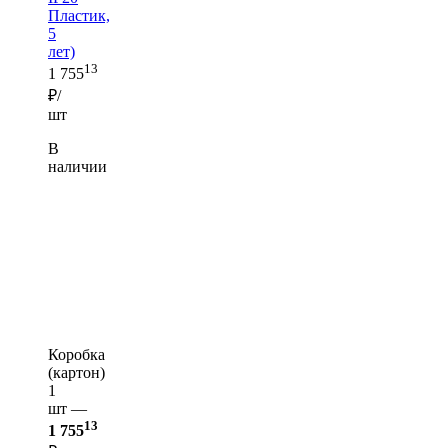
Пластик,
5
лет)
13
1 755
₽/
шт
В
наличии
Коробка
(картон)
1
шт —
13
1 755