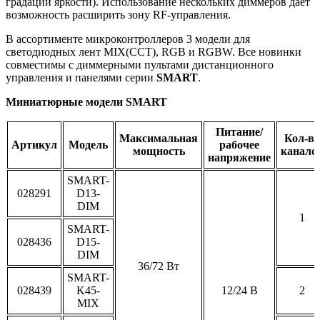
градаций яркости). Использование нескольких диммеров дает
возможность расширить зону RF-управления.
В ассортименте микроконтроллеров 3 модели для
светодиодных лент MIX(CCT), RGB и RGBW. Все новинки
совместимы с диммерными пультами дистанционного
управления и панелями серии
SMART
.
Миниатюрные модели SMART
Питание/
Максимальная
Кол-во
Артикул
Модель
рабочее
мощность
канало
напряжение
SMART-
028291
D13-
DIM
1
SMART-
028436
D15-
DIM
36/72 Вт
SMART-
028439
K45-
12/24 В
2
MIX