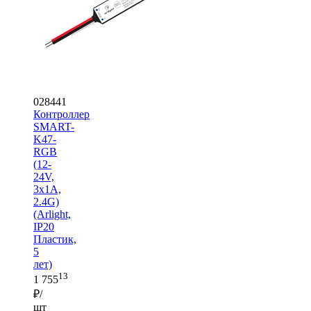
028441
Контроллер
SMART-
K47-
RGB
(12-
24V,
3x1A,
2.4G)
(Arlight,
IP20
Пластик,
5
лет)
13
1 755
₽/
шт