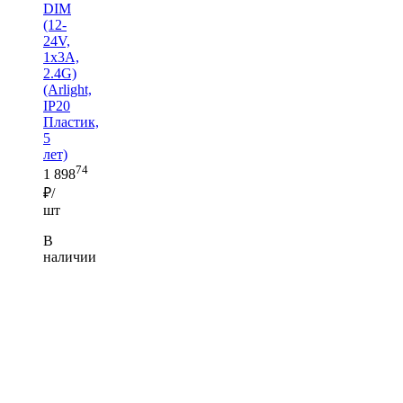
DIM
(12-
24V,
1x3A,
2.4G)
(Arlight,
IP20
Пластик,
5
лет)
74
1 898
₽/
шт
В
наличии