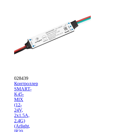
028439
Контроллер
SMART-
K45-
MIX
(12-
24V,
2x1.5A,
2.4G)
(Arlight,
IP20