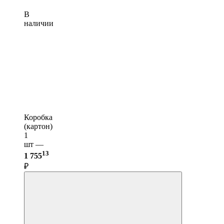
В
наличии
Коробка
(картон)
1
шт —
13
1 755
₽