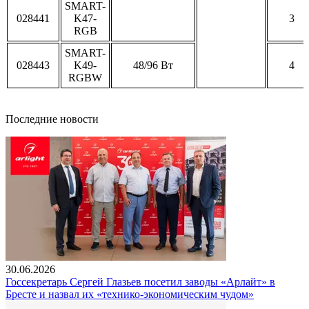
SMART-
028441
K47-
3
RGB
SMART-
028443
K49-
48/96 Вт
4
RGBW
Последние новости
30.06.2026
Госсекретарь Сергей Глазьев посетил заводы «Арлайт» в
Бресте и назвал их «технико-экономическим чудом»