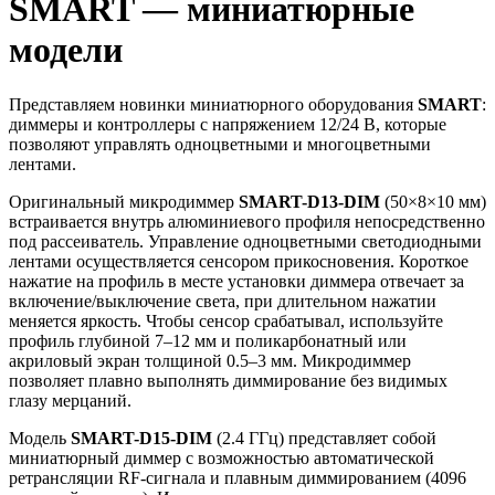
SMART — миниатюрные
модели
Представляем новинки миниатюрного оборудования
SMART
:
диммеры и контроллеры с напряжением 12/24 В, которые
позволяют управлять одноцветными и многоцветными
лентами.
Оригинальный микродиммер
SMART-D13-DIM
(50×8×10 мм)
встраивается внутрь алюминиевого профиля непосредственно
под рассеиватель. Управление одноцветными светодиодными
лентами осуществляется сенсором прикосновения. Короткое
нажатие на профиль в месте установки диммера отвечает за
включение/выключение света, при длительном нажатии
меняется яркость. Чтобы сенсор срабатывал, используйте
профиль глубиной 7–12 мм и поликарбонатный или
акриловый экран толщиной 0.5–3 мм. Микродиммер
позволяет плавно выполнять диммирование без видимых
глазу мерцаний.
Модель
SMART-D15-DIM
(2.4 ГГц) представляет собой
миниатюрный диммер с возможностью автоматической
ретрансляции RF-сигнала и плавным диммированием (4096