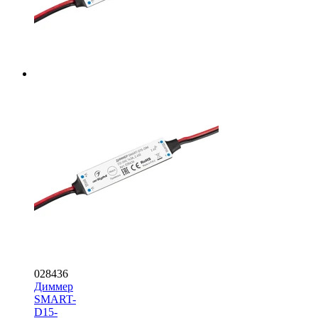
028436
Диммер
SMART-
D15-