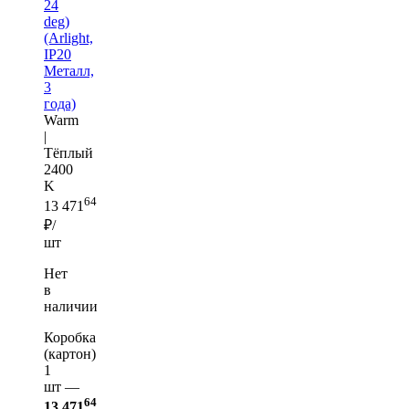
24
deg)
(Arlight,
IP20
Металл,
3
года)
Warm
|
Тёплый
2400
K
64
13 471
₽/
шт
Нет
в
наличии
Коробка
(картон)
1
шт —
64
13 471