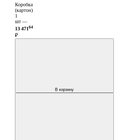
Коробка
(картон)
1
шт —
64
13 471
₽
В корзину