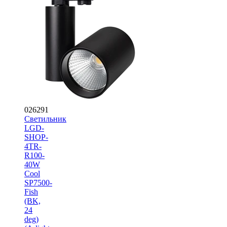
026291
Светильник
LGD-
SHOP-
4TR-
R100-
40W
Cool
SP7500-
Fish
(BK,
24
deg)