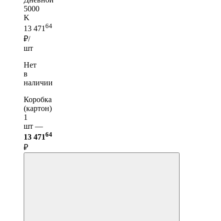
5000
K
64
13 471
₽/
шт
Нет
в
наличии
Коробка
(картон)
1
шт —
64
13 471
₽