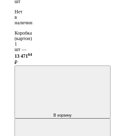
шт
Нет
в
наличии
Коробка
(картон)
1
шт —
64
13 471
₽
В корзину