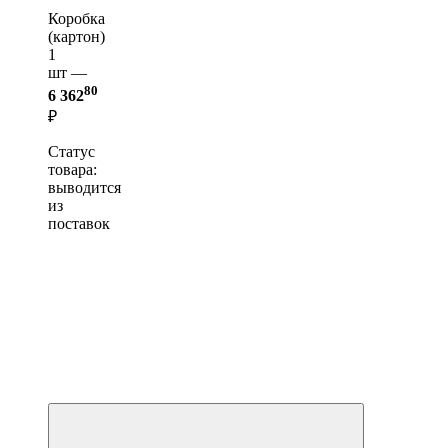
Коробка
(картон)
1
шт —
80
6 362
₽
Статус
товара:
выводится
из
поставок