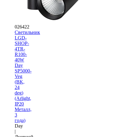
026422
Светильник
LGD-
SHOP-
4TR-
R100-
40W
Day
SP5000-
Veg
(BK,
24
deg)
(Arlight,
IP20
Металл,
3
года)
Day
|
Дневной