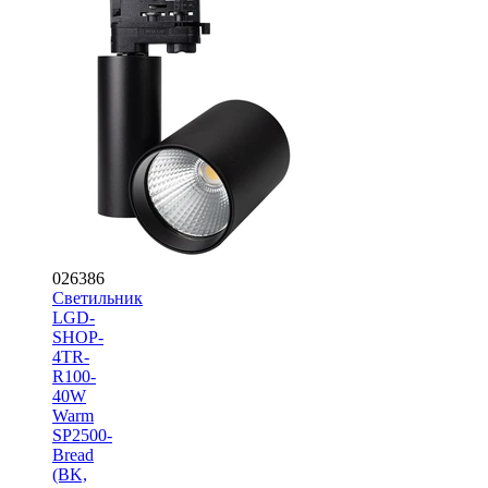
026386
Светильник
LGD-
SHOP-
4TR-
R100-
40W
Warm
SP2500-
Bread
(BK,