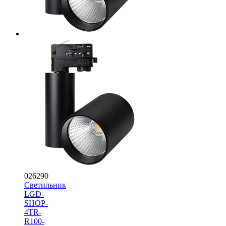
026290
Светильник
LGD-
SHOP-
4TR-
R100-