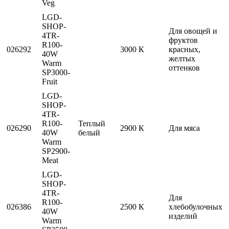
Veg
LGD-
SHOP-
Для овощей и
4TR-
фруктов
R100-
026292
3000 К
красных,
40W
желтых
Warm
оттенков
SP3000-
Fruit
LGD-
SHOP-
4TR-
R100-
Теплый
026290
2900 К
Для мяса
40W
белый
Warm
SP2900-
Meat
LGD-
SHOP-
4TR-
Для
R100-
026386
2500 К
хлебобулочных
40W
изделий
Warm