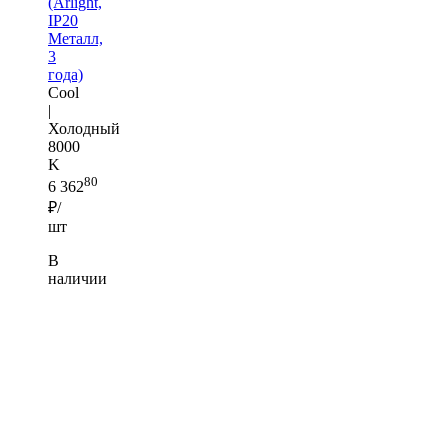
(Arlight,
IP20
Металл,
3
года)
Cool
|
Холодный
8000
K
80
6 362
₽/
шт
В
наличии