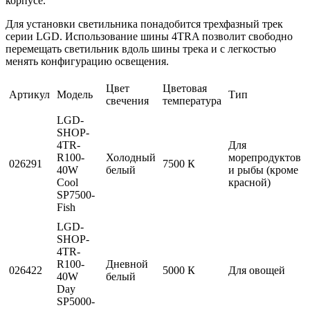
корпусе.
Для установки светильника понадобится трехфазный трек
серии LGD. Использование шины 4TRA позволит свободно
перемещать светильник вдоль шины трека и с легкостью
менять конфигурацию освещения.
Цвет
Цветовая
Артикул
Модель
Тип
свечения
температура
LGD-
SHOP-
4TR-
Для
R100-
Холодный
морепродуктов
026291
7500 К
40W
белый
и рыбы (кроме
Cool
красной)
SP7500-
Fish
LGD-
SHOP-
4TR-
R100-
Дневной
026422
5000 К
Для овощей
40W
белый
Day
SP5000-