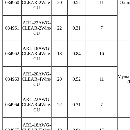
034960
CLEAR-2Wire-
20
0.52
11
Одно
CU
ARL-22AWG-
034961
CLEAR-2Wire-
22
0.31
7
CU
ARL-18AWG-
034962
CLEAR-4Wire-
18
0.84
16
CU
ARL-20AWG-
Мульт
034963
CLEAR-4Wire-
20
0.52
11
(
CU
ARL-22AWG-
034964
CLEAR-4Wire-
22
0.31
7
CU
ARL-18AWG-