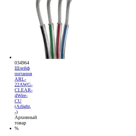
034964
Шлейф
питания
ARL-
22AWG-
CLEAR-
4Wire-
CU
(Arlight,
-)
Архивный
товар
%