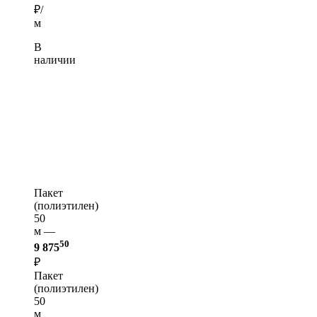
₽/
м
В
наличии
Пакет
(полиэтилен)
50
м —
50
9 875
₽
Пакет
(полиэтилен)
50
м