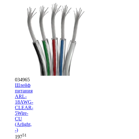
034965
Шлейф
питания
ARL-
18AWG-
CLEAR-
5Wire-
CU
(Arlight,
-)
51
197