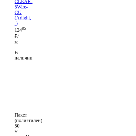
CLEAR-
5Wire-
CU
(Arlight,
-)
85
124
₽/
м
В
наличии
Пакет
(полиэтилен)
50
м —