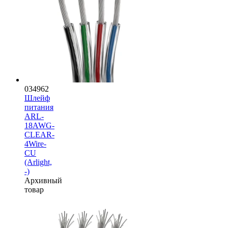
034962
Шлейф
питания
ARL-
18AWG-
CLEAR-
4Wire-
CU
(Arlight,
-)
Архивный
товар