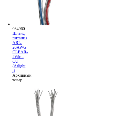
034960
Шлейф
питания
ARL-
20AWG-
CLEAR-
2Wire-
CU
(Arlight,
-)
Архивный
товар