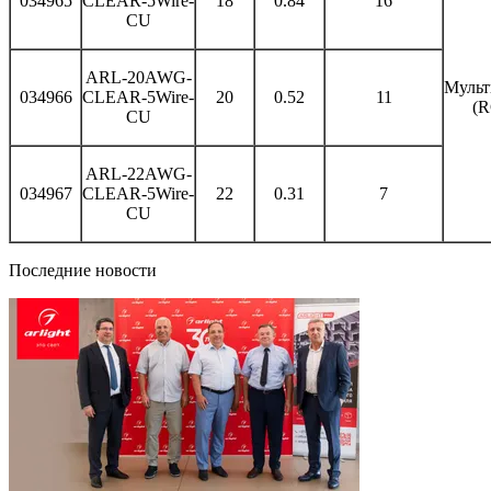
034965
CLEAR-5Wire-
18
0.84
16
CU
ARL-20AWG-
Мульт
034966
CLEAR-5Wire-
20
0.52
11
(
CU
ARL-22AWG-
034967
CLEAR-5Wire-
22
0.31
7
CU
Последние новости