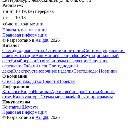
Екатеринбург, Челюскинцев ул, д. 64а, оф. 73
Работаем:
пн-чт
10-19, без перерыва
пт
10-18
сб-вс
выходные дни
Показать все магазины
Правовая информация
© Разработано в
Arlight
, 2026
Каталог
Светодиодные ленты
Источники питания
Системы управления
и автоматизации
Алюминиевые профили
Функциональный
свет
Дизайнерский свет
Системы освещения
Наружное
освещение
Гибкий неон
Светодиодный
декор
Электроустановочные изделия
Светодиоды
Новинки
О компании
О нас
Производство
Новости
Проекты
Информация
Каталоги
Видео
Новинки
Архив вебинаров
Статьи
Вопрос-
ответ
Калькуляторы
Схемы монтажа
Файлы и программы
Покупателям
Контакты
Шоурум
Правовая информация
© Разработано в
Arlight
, 2026