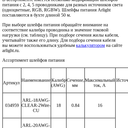
питания с 2, 4, 5 проводниками для разных источников света
(одноцветные, RGB, RGBW). Шлейфы питания Arlight
поставляются в бухте длиной 50 м.
При выборе шлейфа питания обращайте внимание на
соответствие калибра проводника и значение токовой
нагрузки (см. таблицу). При подборе сечения жилы кабеля,
учитывайте также его длину. Для подбора сечения кабеля
вы можете воспользоваться удобным
калькулятором
на сайте
arlight.ru.
Ассортимент шлейфов питания
Наименование
Калибр
Сечение,
Максимальный
Источ
Артикул
(AWG)
мм
ток, А
ARL-18AWG-
034959
CLEAR-2Wire-
18
0.84
16
CU
ARL-20AWG-