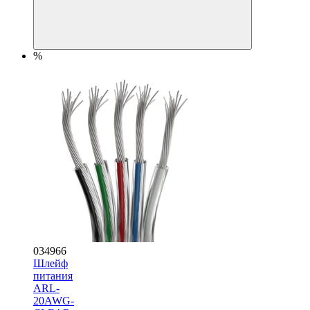
%
034966
Шлейф
питания
ARL-
20AWG-