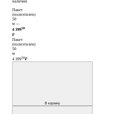
наличии
Пакет
(полиэтилен)
50
м —
50
4 399
₽
Пакет
(полиэтилен)
50
м
50
4 399
₽
В корзину