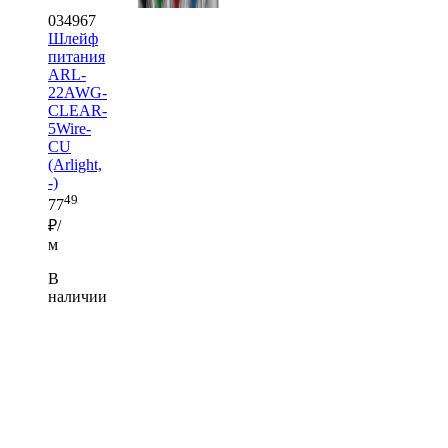
034967
Шлейф
питания
ARL-
22AWG-
CLEAR-
5Wire-
CU
(Arlight,
-)
49
77
₽/
м
В
наличии