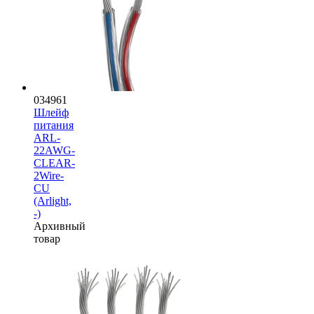
034961
Шлейф
питания
ARL-
22AWG-
CLEAR-
2Wire-
CU
(Arlight,
-)
Архивный
товар