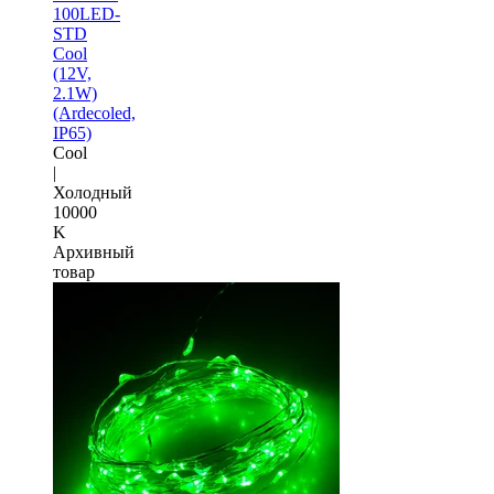
100LED-
STD
Cool
(12V,
2.1W)
(Ardecoled,
IP65)
Cool
|
Холодный
10000
K
Архивный
товар