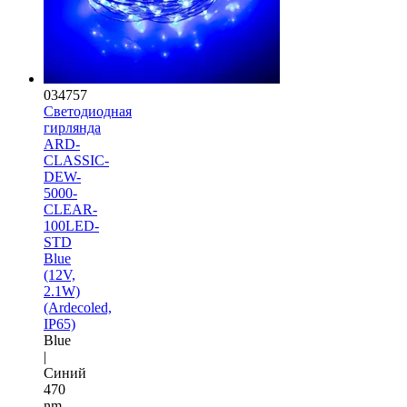
034757
Светодиодная
гирлянда
ARD-
CLASSIC-
DEW-
5000-
CLEAR-
100LED-
STD
Blue
(12V,
2.1W)
(Ardecoled,
IP65)
Blue
|
Синий
470
nm