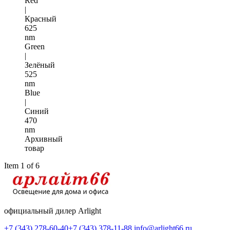
Red
|
Красный
625
nm
Green
|
Зелёный
525
nm
Blue
|
Синий
470
nm
Архивный
товар
Item 1 of 6
официальный дилер Arlight
+7 (343) 278-60-40
+7 (343) 378-11-88
info@arlight66.ru