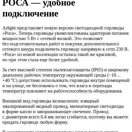
РОСА — удобное
подключение
Arlight представляет новую версию светодиодной гирлянды
«Роса». Теперь гирлянды укомплектованы адаптером питания
мощностью 5 Вт с сетевой вилкой. Это позволяет
без подготовительных работ и покупки дополнительного
сетевого шнура подключить гирлянду напрямую к сети 230 В.
«Роса» из новой коллекции осталась такой же красивой,
но при этом стала еще более удобной.
За счет высокой степени пылевлагозащиты (IP65) и широкому
диапазону рабочих температур окружающей среды (−10…
+40 °С) допустимо использовать гирлянды внутри помещений
и на улице, не беспокоясь о том, что влага и перепады
температур повлияют на работоспособность оборудования.
Внешний вид гирлянды великолепен: изящный
эмалированный медный провод, миниатюрные светодиоды
в форме капли и завораживающее свечение. Провод
с диаметром всего 0.4 мм легко сгибается, поэтому вы можете
придать гирлянде любую форму.