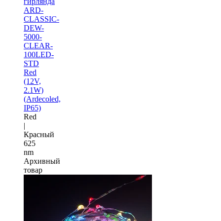
гирлянда
ARD-
CLASSIC-
DEW-
5000-
CLEAR-
100LED-
STD
Red
(12V,
2.1W)
(Ardecoled,
IP65)
Red
|
Красный
625
nm
Архивный
товар