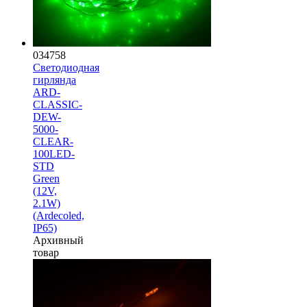
034758
Светодиодная
гирлянда
ARD-
CLASSIC-
DEW-
5000-
CLEAR-
100LED-
STD
Green
(12V,
2.1W)
(Ardecoled,
IP65)
Архивный
товар