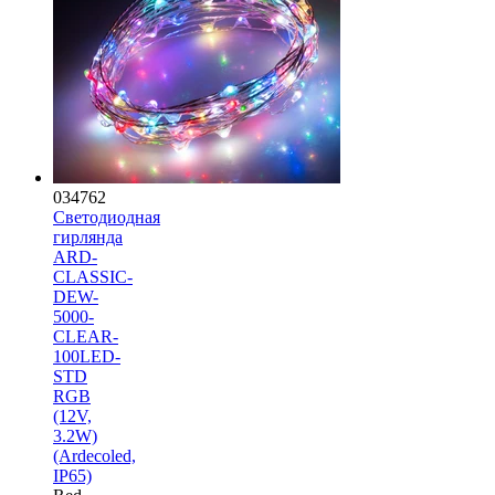
034762
Светодиодная
гирлянда
ARD-
CLASSIC-
DEW-
5000-
CLEAR-
100LED-
STD
RGB
(12V,
3.2W)
(Ardecoled,
IP65)