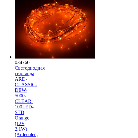
034760
Светодиодная
гирлянда
ARD-
CLASSIC-
DEW-
5000-
CLEAR-
100LED-
STD
Orange
(12V,
2.1W)
(Ardecoled,