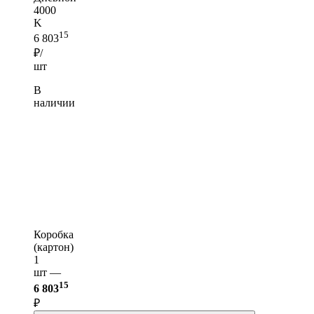
4000
K
15
6 803
₽/
шт
В
наличии
Коробка
(картон)
1
шт —
15
6 803
₽