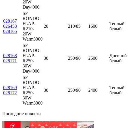
20W
Day4000
SP-
RONDO-
028167
FLAP-
Теплый
026453
20
210/85
1600
R210-
белый
028165
20W
Warm3000
SP-
RONDO-
028168
FLAP-
Дневной
30
250/90
2500
028171
R250-
белый
30W
Day4000
SP-
RONDO-
028169
FLAP-
Теплый
30
250/90
2400
028172
R250-
белый
30W
Warm3000
Последние новости