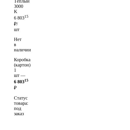
Тёплый
3000
K
15
6 803
₽/
шт
Нет
в
наличии
Коробка
(картон)
1
шт —
15
6 803
₽
Статус
товара:
под
заказ