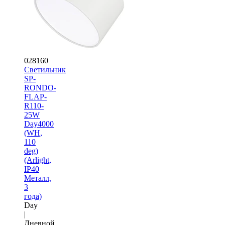
028160
Светильник
SP-
RONDO-
FLAP-
R110-
25W
Day4000
(WH,
110
deg)
(Arlight,
IP40
Металл,
3
года)
Day
|
Дневной