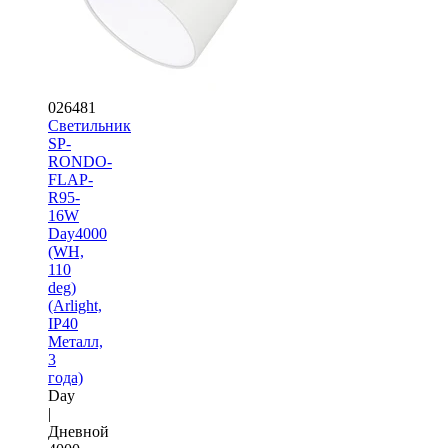
026481
Светильник
SP-
RONDO-
FLAP-
R95-
16W
Day4000
(WH,
110
deg)
(Arlight,
IP40
Металл,
3
года)
Day
|
Дневной