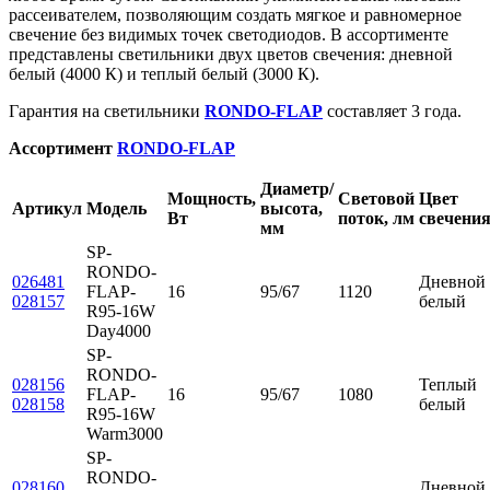
рассеивателем, позволяющим создать мягкое и равномерное
свечение без видимых точек светодиодов. В ассортименте
представлены светильники двух цветов свечения: дневной
белый (4000 К) и теплый белый (3000 К).
Гарантия на светильники
RONDO-FLAP
составляет 3 года.
Ассортимент
RONDO-FLAP
Диаметр/
Мощность,
Световой
Цвет
Артикул
Модель
высота,
Вт
поток, лм
свечени
мм
SP-
RONDO-
026481
Дневной
FLAP-
16
95/67
1120
028157
белый
R95-16W
Day4000
SP-
RONDO-
028156
Теплый
FLAP-
16
95/67
1080
028158
белый
R95-16W
Warm3000
SP-
RONDO-
028160
Дневной