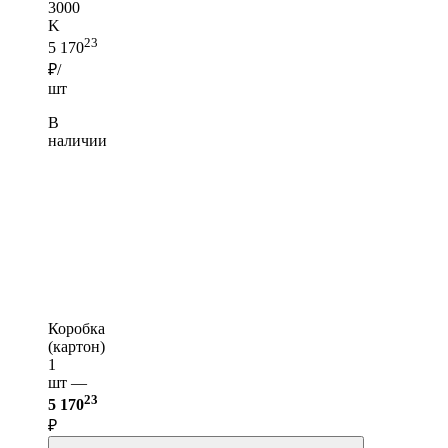
3000
K
23
5 170
₽/
шт
В
наличии
Коробка
(картон)
1
шт —
23
5 170
₽