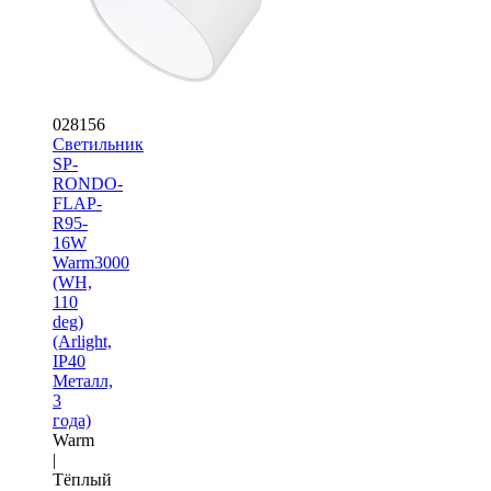
028156
Светильник
SP-
RONDO-
FLAP-
R95-
16W
Warm3000
(WH,
110
deg)
(Arlight,
IP40
Металл,
3
года)
Warm
|
Тёплый