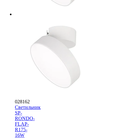
028162
Светильник
SP-
RONDO-
FLAP-
R175-
16W