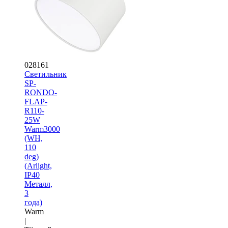
028161
Светильник
SP-
RONDO-
FLAP-
R110-
25W
Warm3000
(WH,
110
deg)
(Arlight,
IP40
Металл,
3
года)
Warm
|