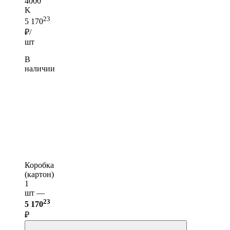
4000
K
23
5 170
₽/
шт
В
наличии
Коробка
(картон)
1
шт —
23
5 170
₽