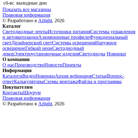
сб-вс
выходные дни
Показать все магазины
Правовая информация
© Разработано в
Arlight
, 2026
Каталог
Светодиодные ленты
Источники питания
Системы управления
и автоматизации
Алюминиевые профили
Функциональный
свет
Дизайнерский свет
Системы освещения
Наружное
освещение
Гибкий неон
Светодиодный
декор
Электроустановочные изделия
Светодиоды
Новинки
О компании
О нас
Производство
Новости
Проекты
Информация
Каталоги
Видео
Новинки
Архив вебинаров
Статьи
Вопрос-
ответ
Калькуляторы
Схемы монтажа
Файлы и программы
Покупателям
Контакты
Шоурум
Правовая информация
© Разработано в
Arlight
, 2026