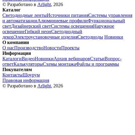
© Разработано в
Arlight
, 2026
Каталог
Светодиодные ленты
Источники питания
Системы управления
и автоматизации
Алюминиевые профили
Функциональный
свет
Дизайнерский свет
Системы освещения
Наружное
освещение
Гибкий неон
Светодиодный
декор
Электроустановочные изделия
Светодиоды
Новинки
О компании
О нас
Производство
Новости
Проекты
Информация
Каталоги
Видео
Новинки
Архив вебинаров
Статьи
Вопрос-
ответ
Калькуляторы
Схемы монтажа
Файлы и программы
Покупателям
Контакты
Шоурум
Правовая информация
© Разработано в
Arlight
, 2026