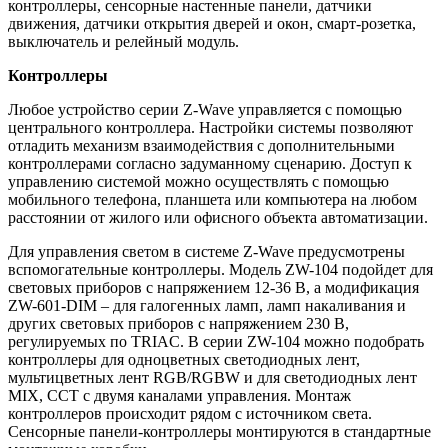
контроллеры, сенсорные настенные панели, датчики
движения, датчики открытия дверей и окон, смарт-розетка,
выключатель и релейный модуль.
Контроллеры
Любое устройство серии Z-Wave управляется с помощью
центрального контроллера. Настройки системы позволяют
отладить механизм взаимодействия с дополнительными
контроллерами согласно задуманному сценарию. Доступ к
управлению системой можно осуществлять с помощью
мобильного телефона, планшета или компьютера на любом
расстоянии от жилого или офисного объекта автоматизации.
Для управления светом в системе Z-Wave предусмотрены
вспомогательные контроллеры. Модель ZW-104 подойдет для
световых приборов с напряжением 12-36 В, а модификация
ZW-601-DIM – для галогенных ламп, ламп накаливания и
других световых приборов с напряжением 230 В,
регулируемых по TRIAC. В серии ZW-104 можно подобрать
контроллеры для одноцветных светодиодных лент,
мультицветных лент RGB/RGBW и для светодиодных лент
MIX, CCT с двумя каналами управления. Монтаж
контроллеров происходит рядом с источником света.
Сенсорные панели-контроллеры монтируются в стандартные