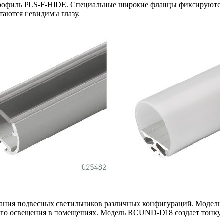
рофиль PLS-F-HIDE. Специальные широкие фланцы фиксируются 
стаются невидимы глазу.
ания подвесных светильников различных конфигураций. Модел
вного освещения в помещениях. Модель ROUND-D18 создает тонк