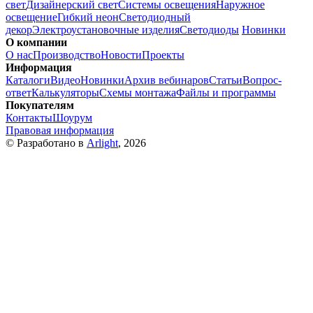
свет
Дизайнерский свет
Системы освещения
Наружное
освещение
Гибкий неон
Светодиодный
декор
Электроустановочные изделия
Светодиоды
Новинки
О компании
О нас
Производство
Новости
Проекты
Информация
Каталоги
Видео
Новинки
Архив вебинаров
Статьи
Вопрос-
ответ
Калькуляторы
Схемы монтажа
Файлы и программы
Покупателям
Контакты
Шоурум
Правовая информация
© Разработано в
Arlight
, 2026