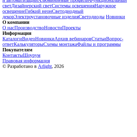
и автоматизации
Алюминиевые профили
Функциональный
свет
Дизайнерский свет
Системы освещения
Наружное
освещение
Гибкий неон
Светодиодный
декор
Электроустановочные изделия
Светодиоды
Новинки
О компании
О нас
Производство
Новости
Проекты
Информация
Каталоги
Видео
Новинки
Архив вебинаров
Статьи
Вопрос-
ответ
Калькуляторы
Схемы монтажа
Файлы и программы
Покупателям
Контакты
Шоурум
Правовая информация
© Разработано в
Arlight
, 2026