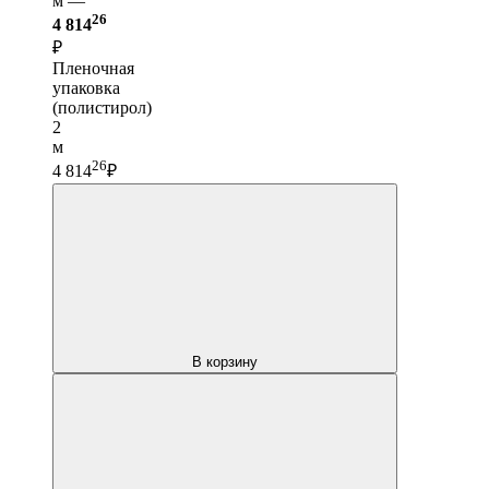
м —
26
4 814
₽
Пленочная
упаковка
(полистирол)
2
м
26
4 814
₽
В корзину