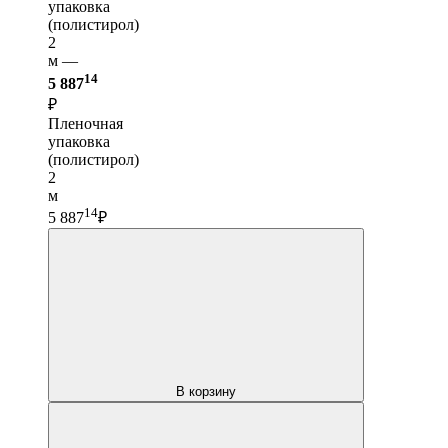
упаковка
(полистирол)
2
м —
14
5 887
₽
Пленочная
упаковка
(полистирол)
2
м
14
5 887
₽
В корзину