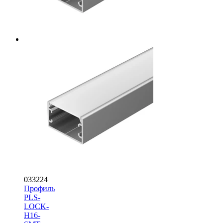
033224
Профиль
PLS-
LOCK-
H16-