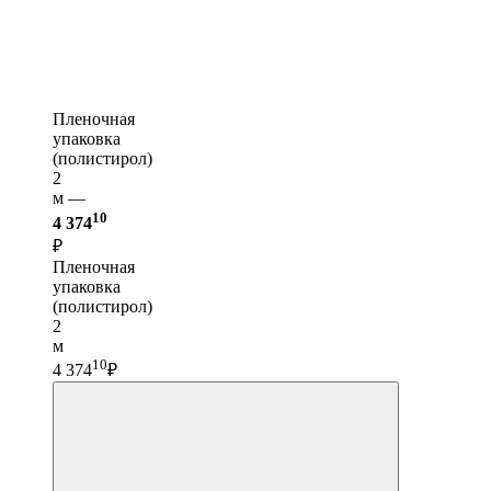
Пленочная
упаковка
(полистирол)
2
м —
10
4 374
₽
Пленочная
упаковка
(полистирол)
2
м
10
4 374
₽