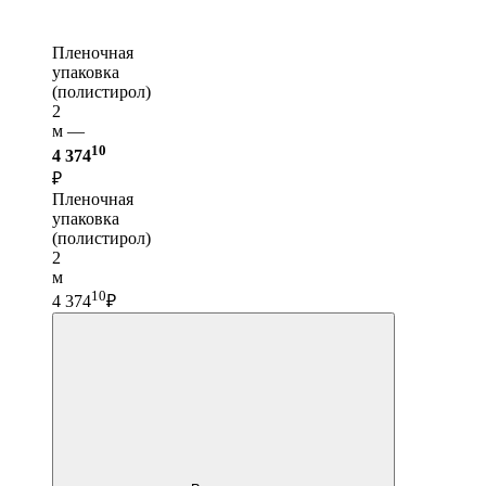
Пленочная
упаковка
(полистирол)
2
м —
10
4 374
₽
Пленочная
упаковка
(полистирол)
2
м
10
4 374
₽