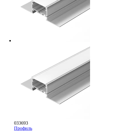
033693
Профиль