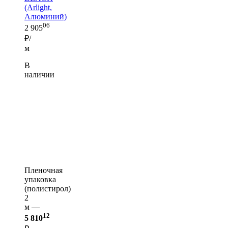
(Arlight,
Алюминий)
06
2 905
₽/
м
В
наличии
Пленочная
упаковка
(полистирол)
2
м —
12
5 810