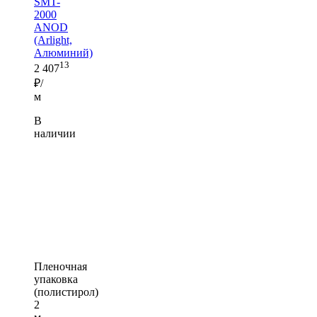
SMT-
2000
ANOD
(Arlight,
Алюминий)
13
2 407
₽/
м
В
наличии
Пленочная
упаковка
(полистирол)
2