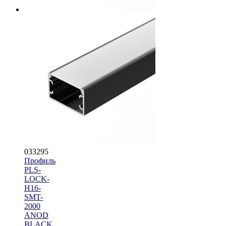
033295
Профиль
PLS-
LOCK-
H16-
SMT-
2000
ANOD
BLACK