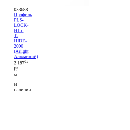
033688
Профиль
PLS-
LOCK-
H15-
T-
HIDE-
2000
(Arlight,
Алюминий)
05
2 187
₽/
м
В
наличии