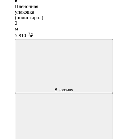
₽
Пленочная
упаковка
(полистирол)
2
м
12
5 810
₽
В корзину