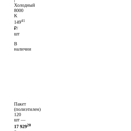
Холодный
8000
K
41
149
₽/
шт
В
наличии
Пакет
(полиэтилен)
120
шт —
20
17 929