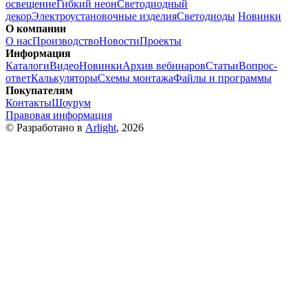
освещение
Гибкий неон
Светодиодный
декор
Электроустановочные изделия
Светодиоды
Новинки
О компании
О нас
Производство
Новости
Проекты
Информация
Каталоги
Видео
Новинки
Архив вебинаров
Статьи
Вопрос-
ответ
Калькуляторы
Схемы монтажа
Файлы и программы
Покупателям
Контакты
Шоурум
Правовая информация
© Разработано в
Arlight
, 2026