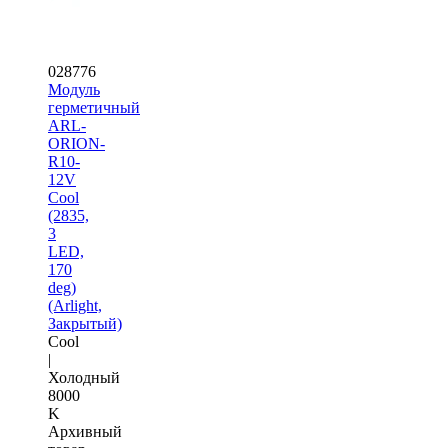
028776
Модуль
герметичный
ARL-
ORION-
R10-
12V
Cool
(2835,
3
LED,
170
deg)
(Arlight,
Закрытый)
Cool
|
Холодный
8000
K
Архивный