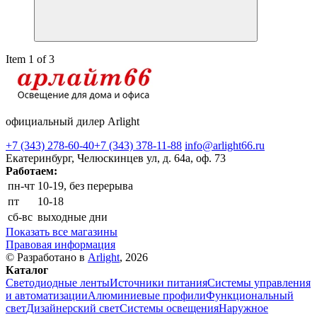
Item 1 of 3
официальный дилер Arlight
+7 (343) 278-60-40
+7 (343) 378-11-88
info@arlight66.ru
Екатеринбург, Челюскинцев ул, д. 64а, оф. 73
Работаем:
пн-чт
10-19, без перерыва
пт
10-18
сб-вс
выходные дни
Показать все магазины
Правовая информация
© Разработано в
Arlight
, 2026
Каталог
Светодиодные ленты
Источники питания
Системы управления
и автоматизации
Алюминиевые профили
Функциональный
свет
Дизайнерский свет
Системы освещения
Наружное