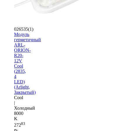
026535(1)
Модуль
герметичный
ARL-
ORION-
R20-
12V
Cool
(2835,
4
LED)
(Arlight,
Закрытый)
Cool
|
Холодный
8000
K
83
272