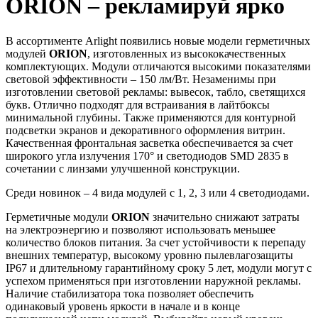
ORION – рекламируй ярко
В ассортименте Arlight появились новые модели герметичных
модулей
ORION
, изготовленных из высококачественных
комплектующих. Модули отличаются высокими показателями
световой эффективности – 150 лм/Вт. Незаменимы при
изготовлении световой рекламы: вывесок, табло, светящихся
букв. Отлично подходят для встраивания в лайтбоксы
минимальной глубины. Также применяются для контурной
подсветки экранов и декоративного оформления витрин.
Качественная фронтальная засветка обеспечивается за счет
широкого угла излучения 170° и светодиодов SMD 2835 в
сочетании с линзами улучшенной конструкции.
Среди новинок – 4 вида модулей с 1, 2, 3 или 4 светодиодами.
Герметичные модули
ORION
значительно снижают затраты
на электроэнергию и позволяют использовать меньшее
количество блоков питания. За счет устойчивости к перепаду
внешних температур, высокому уровню пылевлагозащиты
IP67 и длительному гарантийному сроку 5 лет, модули могут с
успехом применяться при изготовлении наружной рекламы.
Наличие стабилизатора тока позволяет обеспечить
одинаковый уровень яркости в начале и в конце