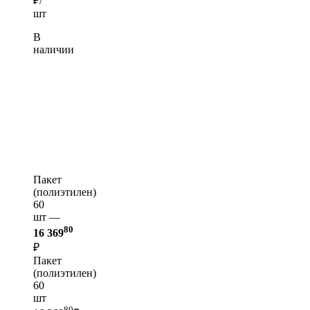
₽/
шт
В
наличии
Пакет
(полиэтилен)
60
шт —
80
16 369
₽
Пакет
(полиэтилен)
60
шт
80