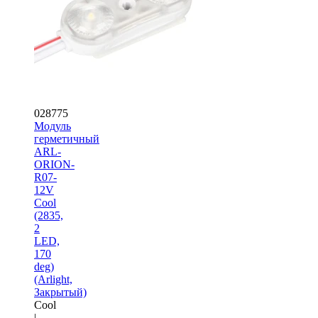
028775
Модуль
герметичный
ARL-
ORION-
R07-
12V
Cool
(2835,
2
LED,
170
deg)
(Arlight,
Закрытый)
Cool
|