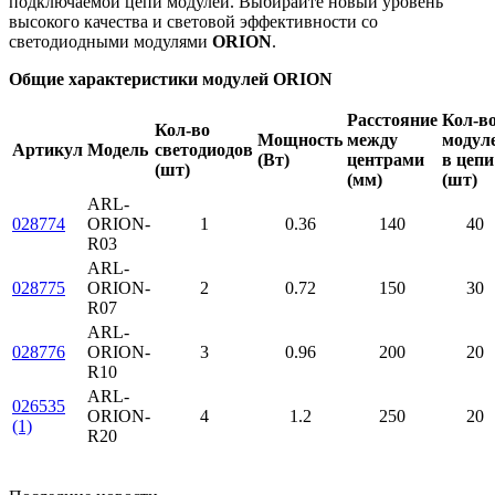
подключаемой цепи модулей. Выбирайте новый уровень
высокого качества и световой эффективности со
светодиодными модулями
ORION
.
Общие характеристики модулей ORION
Расстояние
Кол-в
Кол-во
Мощность
между
модул
Артикул
Модель
светодиодов
(Вт)
центрами
в цепи
(шт)
(мм)
(шт)
ARL-
028774
ORION-
1
0.36
140
40
R03
ARL-
028775
ORION-
2
0.72
150
30
R07
ARL-
028776
ORION-
3
0.96
200
20
R10
ARL-
026535
ORION-
4
1.2
250
20
(1)
R20