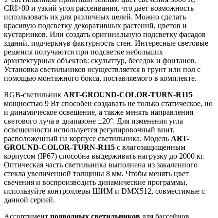
CRI>80 и узкий угол рассеивания, что дает возможность
использовать их для различных целей. Можно сделать
красивую подсветку декоративных растений, цветов и
кустарников. Или создать оригинальную подсветку фасадов
зданий, подчеркнув фактурность стен. Интересные световые
решения получаются при подсветке небольших
архитектурных объектов: скульптур, беседок и фонтанов.
Установка светильников осуществляется в грунт или пол с
помощью монтажного бокса, поставляемого в комплекте.
RGB-светильник
ART-GROUND-COLOR-TURN-R115
мощностью 9 Вт способен создавать не только статическое, но
и динамическое освещение, а также менять направления
светового луча в диапазоне ±20°. Для изменения угла
освещенности используется регулировочный винт,
расположенный на корпусе светильника. Модель
ART-
GROUND-COLOR-TURN-R115
с влагозащищенным
корпусом (IP67) способна выдерживать нагрузку до 2000 кг.
Оптическая часть светильника выполнена из закаленного
стекла увеличенной толщины 8 мм. Чтобы менять цвет
свечения и воспроизводить динамические программы,
используйте контроллеры ШИМ и DMX512, совместимые с
данной серией.
Ассортимент
подводных светильников
для бассейнов