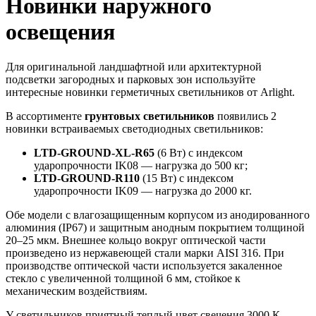
Новинки наружного
освещения
Для оригинальной ландшафтной или архитектурной
подсветки загородных и парковых зон используйте
интересные новинки герметичных светильников от Arlight.
В ассортименте
грунтовых светильников
появились 2
новинки встраиваемых светодиодных светильников:
LTD-GROUND-XL-R65
(6 Вт) с индексом
ударопрочности IK08 — нагрузка до 500 кг;
LTD-GROUND-R110
(15 Вт) с индексом
ударопрочности IK09 — нагрузка до 2000 кг.
Обе модели с влагозащищенным корпусом из анодированного
алюминия (IP67) и защитным анодным покрытием толщиной
20–25 мкм. Внешнее кольцо вокруг оптической части
произведено из нержавеющей стали марки AISI 316. При
производстве оптической части используется закаленное
стекло с увеличенной толщиной 6 мм, стойкое к
механическим воздействиям.
У светильников приятный теплый цвет свечения 3000 К,