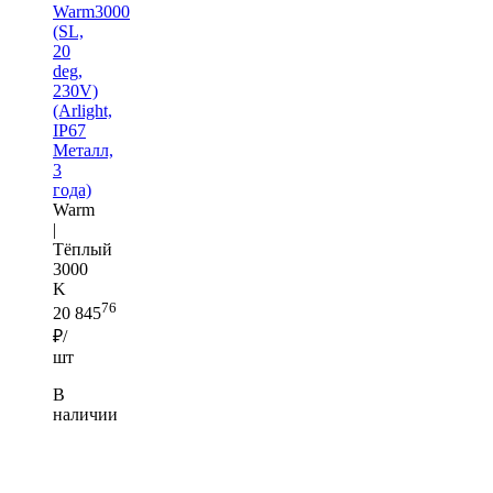
Warm3000
(SL,
20
deg,
230V)
(Arlight,
IP67
Металл,
3
года)
Warm
|
Тёплый
3000
K
76
20 845
₽/
шт
В
наличии