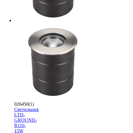
026450(1)
Светильник
LTD-
GROUND-
R110-
15W