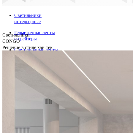
Светильники
интерьерные
Герметичные ленты
Светильники
и грейзеры
CONGO
Решение в стиле хай-тек
Светодиодные ленты
Профили
Аварийные указатели
диммеры и Диммируемые
драйверы