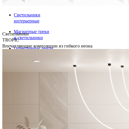
Светильники
интерьерные
Магнитные треки
Светильники
и светильники
TROPIC
Впечатляющие композиции из гибкого неона
Герметичные ленты
и крепления
Светодиодные ленты
Профили