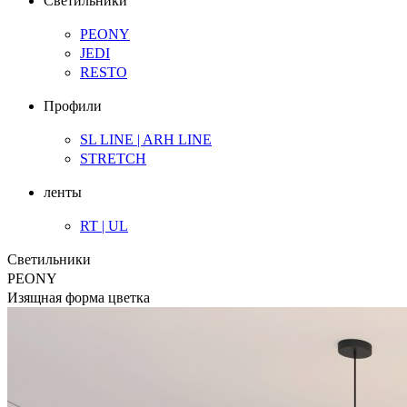
Светильники
PEONY
JEDI
RESTO
Профили
SL LINE | ARH LINE
STRETCH
ленты
RT | UL
Светильники
PEONY
Изящная форма цветка