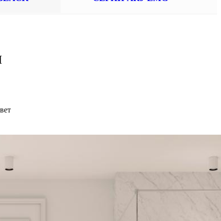
И
вет