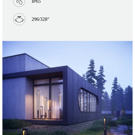
IP65
296/328°