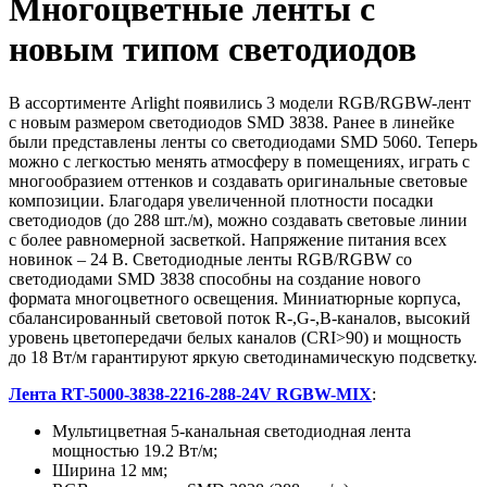
Многоцветные ленты с
новым типом светодиодов
В ассортименте Arlight появились 3 модели RGB/RGBW-лент
с новым размером светодиодов SMD 3838. Ранее в линейке
были представлены ленты со светодиодами SMD 5060. Теперь
можно с легкостью менять атмосферу в помещениях, играть с
многообразием оттенков и создавать оригинальные световые
композиции. Благодаря увеличенной плотности посадки
светодиодов (до 288 шт./м), можно создавать световые линии
с более равномерной засветкой. Напряжение питания всех
новинок – 24 В. Светодиодные ленты RGB/RGBW со
светодиодами SMD 3838 способны на создание нового
формата многоцветного освещения. Миниатюрные корпуса,
сбалансированный световой поток R-,G-,B-каналов, высокий
уровень цветопередачи белых каналов (CRI>90) и мощность
до 18 Вт/м гарантируют яркую светодинамическую подсветку.
Лента RT-5000-3838-2216-288-24V RGBW-MIX
:
Мультицветная 5-канальная светодиодная лента
мощностью 19.2 Вт/м;
Ширина 12 мм;