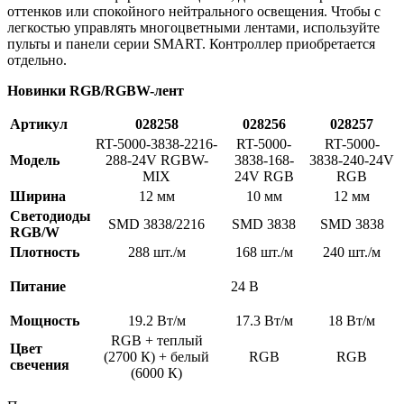
оттенков или спокойного нейтрального освещения. Чтобы с
легкостью управлять многоцветными лентами, используйте
пульты и панели серии SMART. Контроллер приобретается
отдельно.
Новинки RGB/RGBW-лент
Артикул
028258
028256
028257
RT-5000-3838-2216-
RT-5000-
RT-5000-
Модель
288-24V RGBW-
3838-168-
3838-240-24V
MIX
24V RGB
RGB
Ширина
12 мм
10 мм
12 мм
Светодиоды
SMD 3838/2216
SMD 3838
SMD 3838
RGB/W
Плотность
288 шт./м
168 шт./м
240 шт./м
Питание
24 В
Мощность
19.2 Вт/м
17.3 Вт/м
18 Вт/м
RGB + теплый
Цвет
(2700 К) + белый
RGB
RGB
свечения
(6000 К)