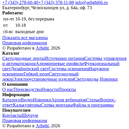
+7 (343) 278-60-40
+7 (343) 378-11-88
info@arlight66.ru
Екатеринбург, Челюскинцев ул, д. 64а, оф. 73
Работаем:
пн-чт
10-19, без перерыва
пт
10-18
сб-вс
выходные дни
Показать все магазины
Правовая информация
© Разработано в
Arlight
, 2026
Каталог
Светодиодные ленты
Источники питания
Системы управления
и автоматизации
Алюминиевые профили
Функциональный
свет
Дизайнерский свет
Системы освещения
Наружное
освещение
Гибкий неон
Светодиодный
декор
Электроустановочные изделия
Светодиоды
Новинки
О компании
О нас
Производство
Новости
Проекты
Информация
Каталоги
Видео
Новинки
Архив вебинаров
Статьи
Вопрос-
ответ
Калькуляторы
Схемы монтажа
Файлы и программы
Покупателям
Контакты
Шоурум
Правовая информация
© Разработано в
Arlight
, 2026