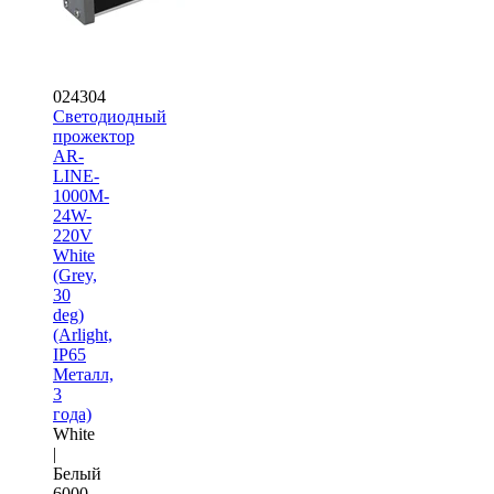
024304
Светодиодный
прожектор
AR-
LINE-
1000M-
24W-
220V
White
(Grey,
30
deg)
(Arlight,
IP65
Металл,
3
года)
White
|
Белый
6000