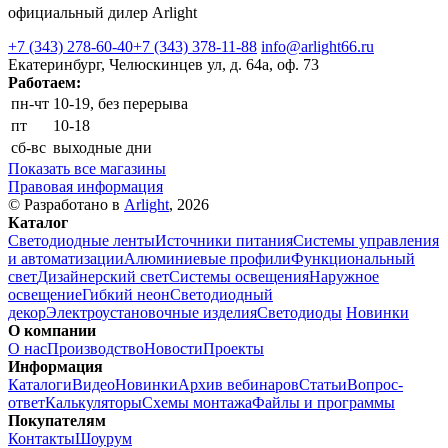
официальный дилер Arlight
+7 (343) 278-60-40
+7 (343) 378-11-88
info@arlight66.ru
Екатеринбург, Челюскинцев ул, д. 64а, оф. 73
Работаем:
пн-чт
10-19, без перерыва
пт
10-18
сб-вс
выходные дни
Показать все магазины
Правовая информация
© Разработано в
Arlight
, 2026
Каталог
Светодиодные ленты
Источники питания
Системы управления
и автоматизации
Алюминиевые профили
Функциональный
свет
Дизайнерский свет
Системы освещения
Наружное
освещение
Гибкий неон
Светодиодный
декор
Электроустановочные изделия
Светодиоды
Новинки
О компании
О нас
Производство
Новости
Проекты
Информация
Каталоги
Видео
Новинки
Архив вебинаров
Статьи
Вопрос-
ответ
Калькуляторы
Схемы монтажа
Файлы и программы
Покупателям
Контакты
Шоурум