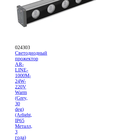
024303
Светодиодный
прожектор
AR-
LINE-
1000M-
24W-
220V
Warm
(Grey,
30
deg)
(Arlight,
IP65
Металл,
3
года)