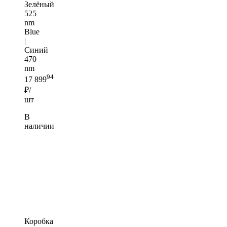
Зелёный
525
nm
Blue
|
Синий
470
nm
94
17 899
₽/
шт
В
наличии
Коробка