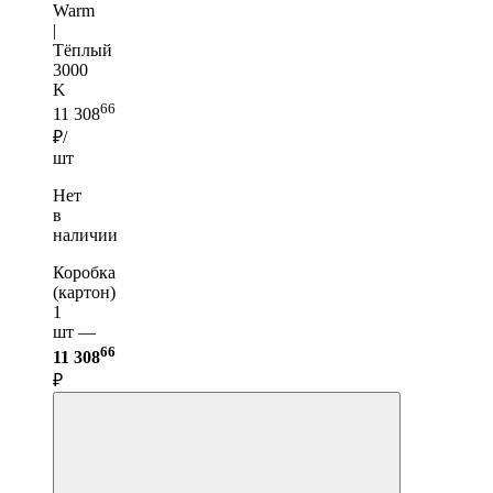
Warm
|
Тёплый
3000
K
66
11 308
₽/
шт
Нет
в
наличии
Коробка
(картон)
1
шт —
66
11 308
₽