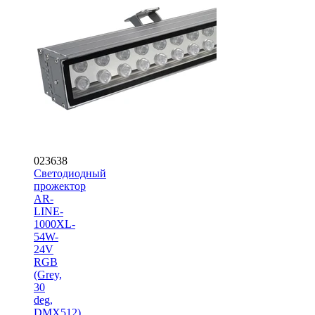
023638
Светодиодный
прожектор
AR-
LINE-
1000XL-
54W-
24V
RGB
(Grey,
30
deg,
DMX512)