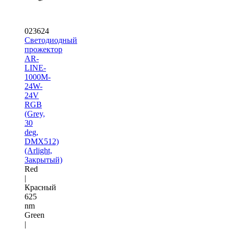
023624
Светодиодный
прожектор
AR-
LINE-
1000M-
24W-
24V
RGB
(Grey,
30
deg,
DMX512)
(Arlight,
Закрытый)
Red
|
Красный
625
nm
Green
|