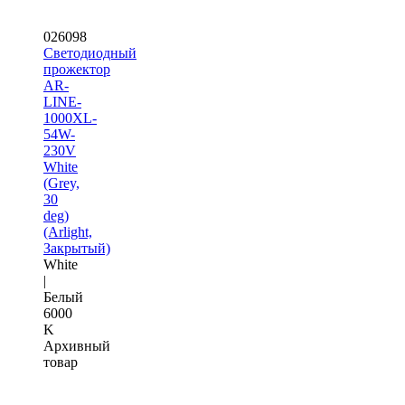
026098
Светодиодный
прожектор
AR-
LINE-
1000XL-
54W-
230V
White
(Grey,
30
deg)
(Arlight,
Закрытый)
White
|
Белый
6000
K
Архивный
товар