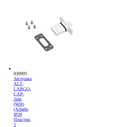
030995
Заглушка
ALT-
LARGO-
CAP-
2pin
(WH)
(Arlight,
IP20
Пластик,
5