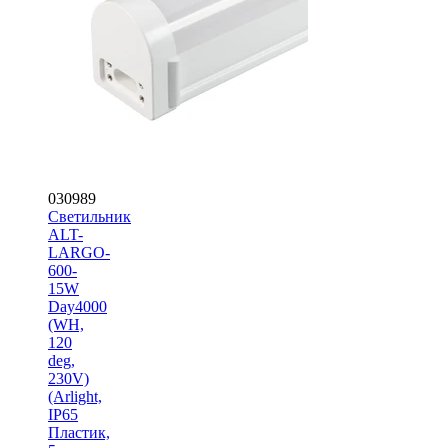
030989
Светильник
ALT-
LARGO-
600-
15W
Day4000
(WH,
120
deg,
230V)
(Arlight,
IP65
Пластик,