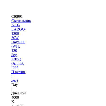
030991
Светильник
ALT-
LARGO-
1200-
30W
Day4000
(WH,
120
deg,
230V)
(Arlight,
IP65
Пластик,
5
лет)
Day
|
Дневной
4000
K
00