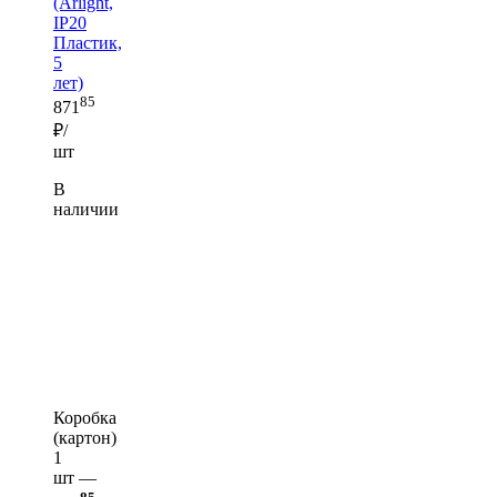
(Arlight,
IP20
Пластик,
5
лет)
85
871
₽/
шт
В
наличии
Коробка
(картон)
1
шт —
85