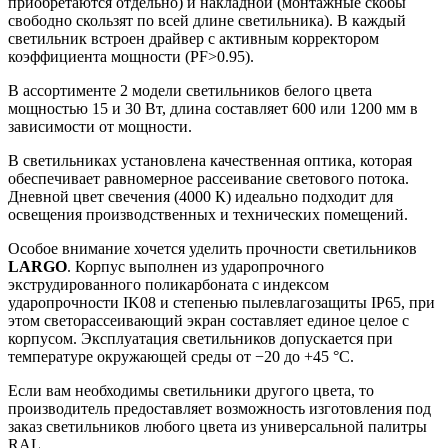
приобретаются отдельно) и накладной (монтажные скобы
свободно скользят по всей длине светильника). В каждый
светильник встроен драйвер с активным корректором
коэффициента мощности (PF>0.95).
В ассортименте 2 модели светильников белого цвета
мощностью 15 и 30 Вт, длина составляет 600 или 1200 мм в
зависимости от мощности.
В светильниках установлена качественная оптика, которая
обеспечивает равномерное рассеивание светового потока.
Дневной цвет свечения (4000 К) идеально подходит для
освещения производственных и технических помещений.
Особое внимание хочется уделить прочности светильников
LARGO
. Корпус выполнен из ударопрочного
экструдированного поликарбоната с индексом
ударопрочности IK08 и степенью пылевлагозащиты IP65, при
этом светорассеивающий экран составляет единое целое с
корпусом. Эксплуатация светильников допускается при
температуре окружающей среды от −20 до +45 °C.
Если вам необходимы светильники другого цвета, то
производитель предоставляет возможность изготовления под
заказ светильников любого цвета из универсальной палитры
RAL.