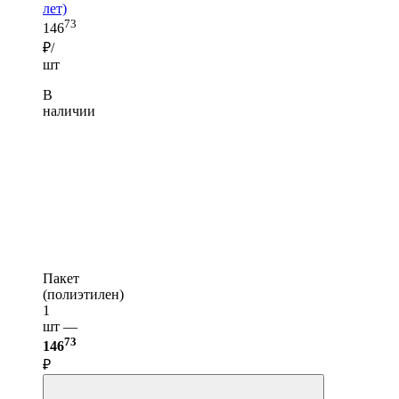
лет)
73
146
₽/
шт
В
наличии
Пакет
(полиэтилен)
1
шт —
73
146
₽