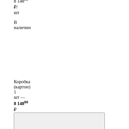
8 148
₽/
шт
В
наличии
Коробка
(картон)
1
шт —
00
8 148
₽