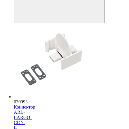
030993
Коннектор
ARL-
LARGO-
CON-
I-