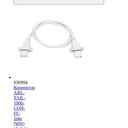
030994
Коннектор
ARL-
TAIL-
1000-
CON-
FF-
2pin
(WH)