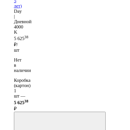
5
лет)
Day
|
Дневной
4000
K
38
5 625
₽/
шт
Нет
в
наличии
Коробка
(картон)
1
шт —
38
5 625
₽