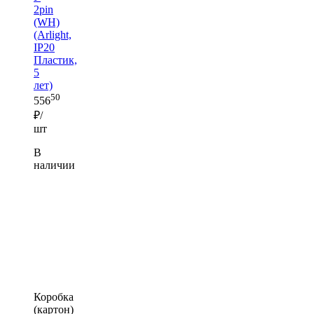
2pin
(WH)
(Arlight,
IP20
Пластик,
5
лет)
50
556
₽/
шт
В
наличии
Коробка
(картон)