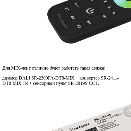
Для MIX-лент отлично будет работать такая связка:
диммер DALI SR-2309FA-DT8-MIX + конвертер SR-2411-
DT8-MIX-IN + сенсорный пульт SR-2819S-CCT.