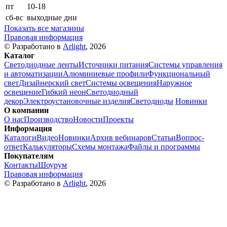
пт
10-18
сб-вс
выходные дни
Показать все магазины
Правовая информация
© Разработано в
Arlight
, 2026
Каталог
Светодиодные ленты
Источники питания
Системы управления
и автоматизации
Алюминиевые профили
Функциональный
свет
Дизайнерский свет
Системы освещения
Наружное
освещение
Гибкий неон
Светодиодный
декор
Электроустановочные изделия
Светодиоды
Новинки
О компании
О нас
Производство
Новости
Проекты
Информация
Каталоги
Видео
Новинки
Архив вебинаров
Статьи
Вопрос-
ответ
Калькуляторы
Схемы монтажа
Файлы и программы
Покупателям
Контакты
Шоурум
Правовая информация
© Разработано в
Arlight
, 2026