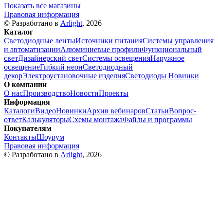
Показать все магазины
Правовая информация
© Разработано в
Arlight
, 2026
Каталог
Светодиодные ленты
Источники питания
Системы управления
и автоматизации
Алюминиевые профили
Функциональный
свет
Дизайнерский свет
Системы освещения
Наружное
освещение
Гибкий неон
Светодиодный
декор
Электроустановочные изделия
Светодиоды
Новинки
О компании
О нас
Производство
Новости
Проекты
Информация
Каталоги
Видео
Новинки
Архив вебинаров
Статьи
Вопрос-
ответ
Калькуляторы
Схемы монтажа
Файлы и программы
Покупателям
Контакты
Шоурум
Правовая информация
© Разработано в
Arlight
, 2026