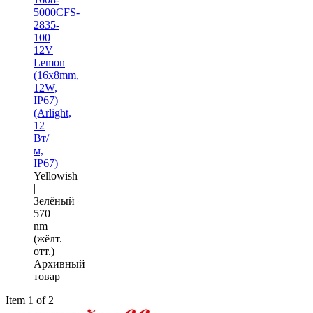
5000CFS-
2835-
100
12V
Lemon
(16x8mm,
12W,
IP67)
(Arlight,
12
Вт/
м,
IP67)
Yellowish
|
Зелёный
570
nm
(жёлт.
отт.)
Архивный
товар
Item 1 of 2