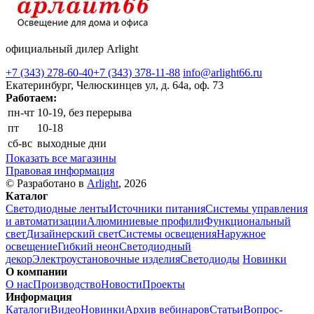
официальный дилер Arlight
+7 (343) 278-60-40
+7 (343) 378-11-88
info@arlight66.ru
Екатеринбург, Челюскинцев ул, д. 64а, оф. 73
Работаем:
пн-чт
10-19, без перерыва
пт
10-18
сб-вс
выходные дни
Показать все магазины
Правовая информация
© Разработано в
Arlight
, 2026
Каталог
Светодиодные ленты
Источники питания
Системы управления
и автоматизации
Алюминиевые профили
Функциональный
свет
Дизайнерский свет
Системы освещения
Наружное
освещение
Гибкий неон
Светодиодный
декор
Электроустановочные изделия
Светодиоды
Новинки
О компании
О нас
Производство
Новости
Проекты
Информация
Каталоги
Видео
Новинки
Архив вебинаров
Статьи
Вопрос-