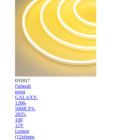
031817
Гибкий
неон
GALAXY-
1206-
5000CFS-
2835-
100
12V
Lemon
(12x6mm,