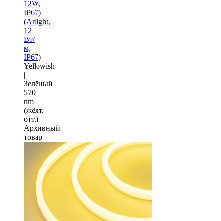
12W,
IP67)
(Arlight,
12
Вт/
м,
IP67)
Yellowish
|
Зелёный
570
nm
(жёлт.
отт.)
Архивный
товар