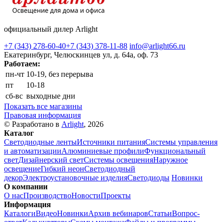
официальный дилер Arlight
+7 (343) 278-60-40
+7 (343) 378-11-88
info@arlight66.ru
Екатеринбург, Челюскинцев ул, д. 64а, оф. 73
Работаем:
пн-чт
10-19, без перерыва
пт
10-18
сб-вс
выходные дни
Показать все магазины
Правовая информация
© Разработано в
Arlight
, 2026
Каталог
Светодиодные ленты
Источники питания
Системы управления
и автоматизации
Алюминиевые профили
Функциональный
свет
Дизайнерский свет
Системы освещения
Наружное
освещение
Гибкий неон
Светодиодный
декор
Электроустановочные изделия
Светодиоды
Новинки
О компании
О нас
Производство
Новости
Проекты
Информация
Каталоги
Видео
Новинки
Архив вебинаров
Статьи
Вопрос-