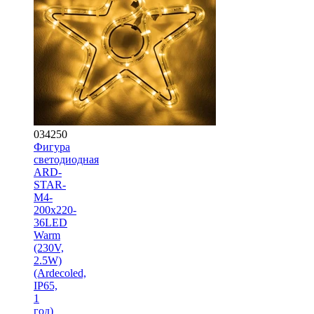
034250
Фигура
светодиодная
ARD-
STAR-
M4-
200x220-
36LED
Warm
(230V,
2.5W)
(Ardecoled,
IP65,
1
год)