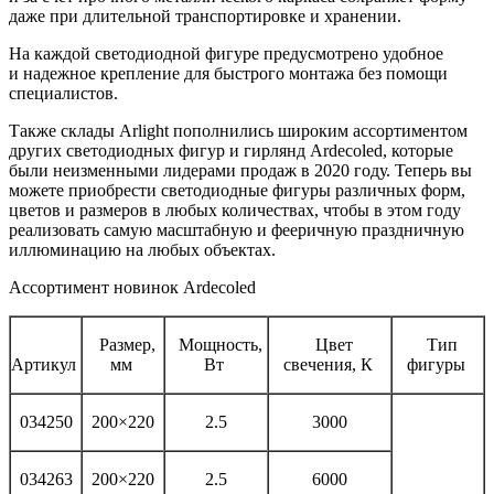
даже при длительной транспортировке и хранении.
На каждой светодиодной фигуре предусмотрено удобное
и надежное крепление для быстрого монтажа без помощи
специалистов.
Также склады Arlight пополнились широким ассортиментом
других светодиодных фигур и гирлянд Ardecoled, которые
были неизменными лидерами продаж в 2020 году. Теперь вы
можете приобрести светодиодные фигуры различных форм,
цветов и размеров в любых количествах, чтобы в этом году
реализовать самую масштабную и фееричную праздничную
иллюминацию на любых объектах.
Ассортимент новинок Ardecoled
Размер,
Мощность,
Цвет
Тип
Артикул
мм
Вт
свечения, К
фигуры
034250
200×220
2.5
3000
034263
200×220
2.5
6000