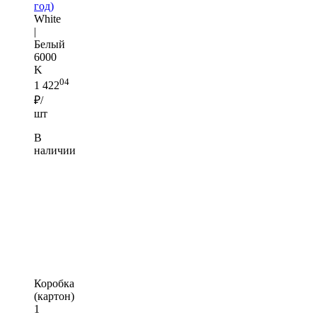
год)
White
|
Белый
6000
K
04
1 422
₽/
шт
В
наличии
Коробка
(картон)
1