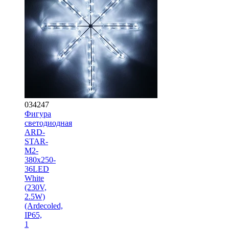
034247
Фигура
cветодиодная
ARD-
STAR-
M2-
380x250-
36LED
White
(230V,
2.5W)
(Ardecoled,
IP65,
1