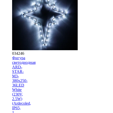
034246
Фигура
cветодиодная
ARD-
STAR-
M3-
380x250-
36LED
White
(230V,
2.5W)
(Ardecoled,
IP65,
1