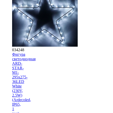
034248
Фигура
cветодиодная
ARD-
STAR-
M1-
295x275-
36LED
White
(230V,
2.5W)
(Ardecoled,
IP65,
1