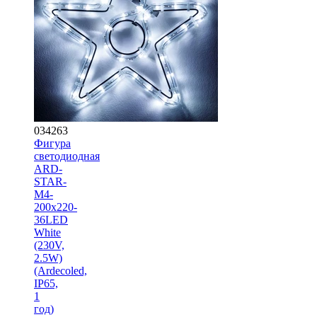
034263
Фигура
светодиодная
ARD-
STAR-
M4-
200x220-
36LED
White
(230V,
2.5W)
(Ardecoled,
IP65,
1
год)