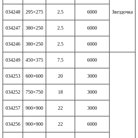
034248
295×275
2.5
6000
Звездочка
034247
380×250
2.5
6000
034246
380×250
2.5
6000
034249
450×375
7.5
6000
034253
600×600
20
3000
034252
750×750
18
3000
034257
900×900
22
3000
034256
900×900
22
6000