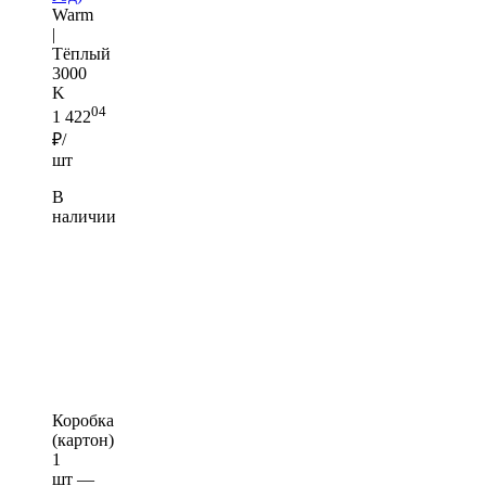
Warm
|
Тёплый
3000
K
04
1 422
₽/
шт
В
наличии
Коробка
(картон)
1
шт —