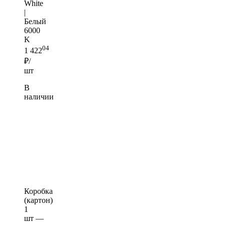
White
|
Белый
6000
K
04
1 422
₽/
шт
В
наличии
Коробка
(картон)
1
шт —