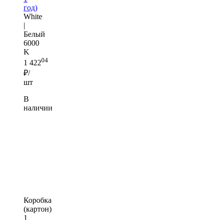
год)
White
|
Белый
6000
K
04
1 422
₽/
шт
В
наличии
Коробка
(картон)
1