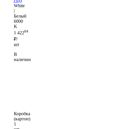
год)
White
|
Белый
6000
K
04
1 422
₽/
шт
В
наличии
Коробка
(картон)
1