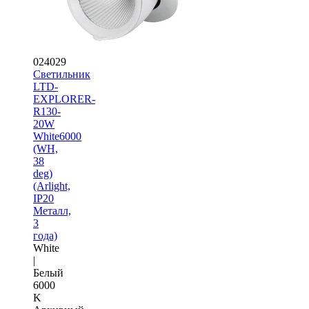
024029
Светильник
LTD-
EXPLORER-
R130-
20W
White6000
(WH,
38
deg)
(Arlight,
IP20
Металл,
3
года)
White
|
Белый
6000
K