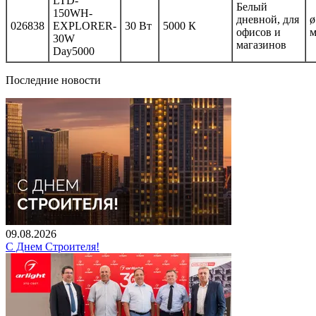
LTD-
Белый
150WH-
дневной, для
ø
026838
EXPLORER-
30 Вт
5000 К
офисов и
30W
магазинов
Day5000
Последние новости
09.08.2026
С Днем Строителя!