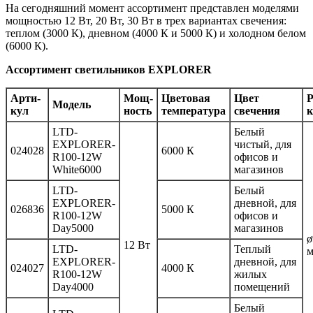
На сегодняшний момент ассортимент представлен моделями
мощностью 12 Вт, 20 Вт, 30 Вт в трех вариантах свечения:
теплом (3000 К), дневном (4000 К и 5000 К) и холодном белом
(6000 К).
Ассортимент светильников EXPLORER
Ар­ти­
Мощ­
Цветовая
Цвет
Р
Мо­дель
кул
ность
температура
свечения
к
LTD-
Белый
EXPLORER-
чистый, для
024028
6000 К
R100-12W
офисов и
White6000
магазинов
LTD-
Белый
EXPLORER-
дневной, для
026836
5000 К
R100-12W
офисов и
Day5000
магазинов
ø
12 Вт
LTD-
Теплый
EXPLORER-
дневной, для
024027
4000 К
R100-12W
жилых
Day4000
помещений
Белый