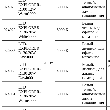
LTD-
теплый,
EXPLORER-
024026
3000 К
аналогичный
R100-12W
лампе
Warm3000
накаливания
LTD-
Белый
EXPLORER-
чистый, для
024029
6000 К
R130-20W
офисов и
White6000
магазинов
LTD-
Белый
EXPLORER-
дневной, для
026837
5000 К
R130-20W
офисов и
Day5000
магазинов
ø
20 Вт
LTD-
Белый,
EXPLORER-
дневной, для
024030
4000 К
R130-20W
жилых
Day4000
помещений
Белый
LTD-
теплый,
EXPLORER-
024031
3000 К
аналогичный
R130-20W
лампе
Warm3000
накаливания