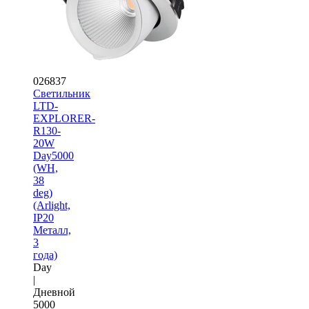
026837
Светильник
LTD-
EXPLORER-
R130-
20W
Day5000
(WH,
38
deg)
(Arlight,
IP20
Металл,
3
года)
Day
|
Дневной
5000