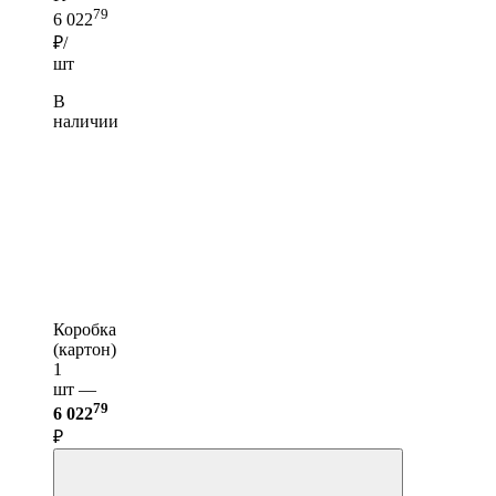
79
6 022
₽/
шт
В
наличии
Коробка
(картон)
1
шт —
79
6 022
₽