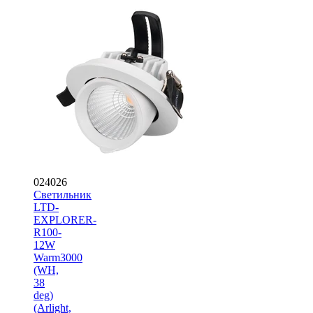
024026
Светильник
LTD-
EXPLORER-
R100-
12W
Warm3000
(WH,
38
deg)
(Arlight,