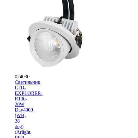
024030
Светильник
LTD-
EXPLORER-
R130-
20W
Day4000
(WH,
38
deg)
(Arlight,
IP20