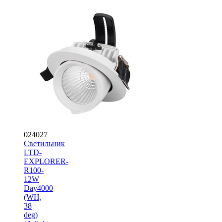
024027
Светильник
LTD-
EXPLORER-
R100-
12W
Day4000
(WH,
38
deg)