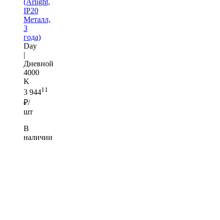
(Arlight,
IP20
Металл,
3
года)
Day
|
Дневной
4000
K
11
3 944
₽/
шт
В
наличии