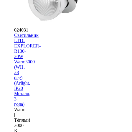
024031
Светильник
LTD-
EXPLORER-
R130-
20W
Warm3000
(WH,
38
deg)
(Arlight,
IP20
Металл,
3
года)
Warm
|
Тёплый
3000
K