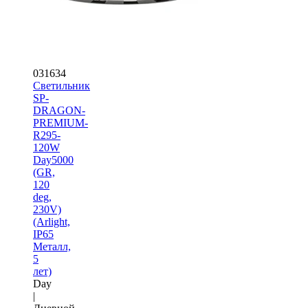
031634
Светильник
SP-
DRAGON-
PREMIUM-
R295-
120W
Day5000
(GR,
120
deg,
230V)
(Arlight,
IP65
Металл,
5
лет)
Day
|