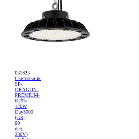
031633
Светильник
SP-
DRAGON-
PREMIUM-
R295-
120W
Day5000
(GR,
90
deg,
230V)