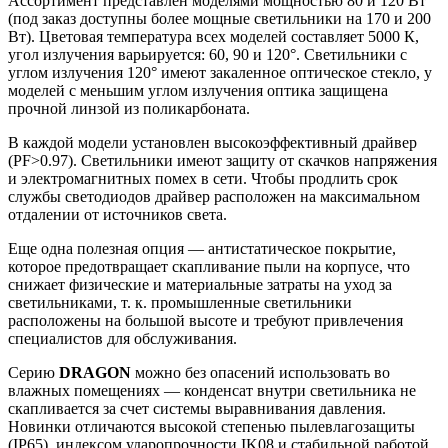
Ассортимент представлен моделями мощностью 80 и 120 Вт
(под заказ доступны более мощные светильники на 170 и 200
Вт). Цветовая температура всех моделей составляет 5000 К,
угол излучения варьируется: 60, 90 и 120°. Светильники с
углом излучения 120° имеют закаленное оптическое стекло, у
моделей с меньшим углом излучения оптика защищена
прочной линзой из поликарбоната.
В каждой модели установлен высокоэффективный драйвер
(PF>0.97). Светильники имеют защиту от скачков напряжения
и электромагнитных помех в сети. Чтобы продлить срок
службы светодиодов драйвер расположен на максимальном
отдалении от источников света.
Еще одна полезная опция — антистатическое покрытие,
которое предотвращает скапливание пыли на корпусе, что
снижает физические и материальные затраты на уход за
светильниками, т. к. промышленные светильники
расположены на большой высоте и требуют привлечения
специалистов для обслуживания.
Серию
DRAGON
можно без опасений использовать во
влажных помещениях — конденсат внутри светильника не
скапливается за счет системы выравнивания давления.
Новинки отличаются высокой степенью пылевлагозащиты
(IP65), индексом ударопрочности IK08 и стабильной работой