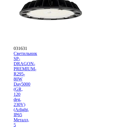
031631
Светильник
SP-
DRAGON-
PREMIUM-
R295-
80W
Day5000
(GR,
120
deg,
230V)
(Arlight,
IP65
Металл,
5