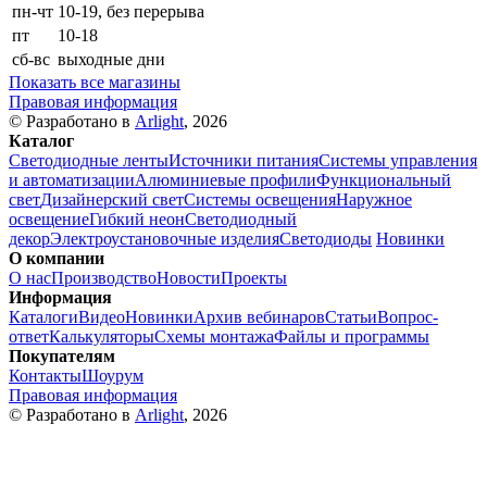
пн-чт
10-19, без перерыва
пт
10-18
сб-вс
выходные дни
Показать все магазины
Правовая информация
© Разработано в
Arlight
, 2026
Каталог
Светодиодные ленты
Источники питания
Системы управления
и автоматизации
Алюминиевые профили
Функциональный
свет
Дизайнерский свет
Системы освещения
Наружное
освещение
Гибкий неон
Светодиодный
декор
Электроустановочные изделия
Светодиоды
Новинки
О компании
О нас
Производство
Новости
Проекты
Информация
Каталоги
Видео
Новинки
Архив вебинаров
Статьи
Вопрос-
ответ
Калькуляторы
Схемы монтажа
Файлы и программы
Покупателям
Контакты
Шоурум
Правовая информация
© Разработано в
Arlight
, 2026