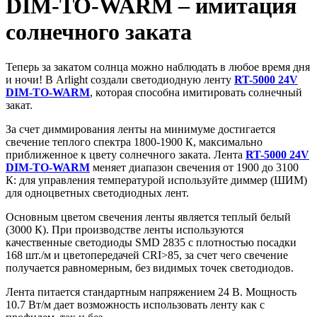
DIM-TO-WARM – имитация
солнечного заката
Теперь за закатом солнца можно наблюдать в любое время дня
и ночи! В Arlight создали светодиодную ленту
RT-5000 24V
DIM-TO-WARM
, которая способна имитировать солнечный
закат.
За счет диммирования ленты на минимуме достигается
свечение теплого спектра 1800-1900 К, максимально
приближенное к цвету солнечного заката. Лента
RT-5000 24V
DIM-TO-WARM
меняет диапазон свечения от 1900 до 3100
К: для управления температурой используйте диммер (ШИМ)
для одноцветных светодиодных лент.
Основным цветом свечения ленты является теплый белый
(3000 К). При производстве ленты используются
качественные светодиоды SMD 2835 с плотностью посадки
168 шт./м и цветопередачей CRI>85, за счет чего свечение
получается равномерным, без видимых точек светодиодов.
Лента питается стандартным напряжением 24 В. Мощность
10.7 Вт/м дает возможность использовать ленту как с