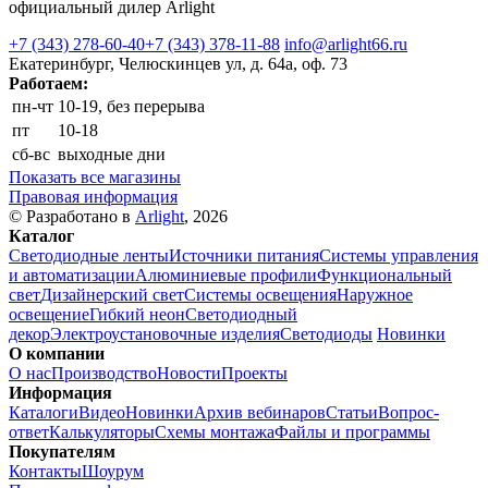
официальный дилер Arlight
+7 (343) 278-60-40
+7 (343) 378-11-88
info@arlight66.ru
Екатеринбург, Челюскинцев ул, д. 64а, оф. 73
Работаем:
пн-чт
10-19, без перерыва
пт
10-18
сб-вс
выходные дни
Показать все магазины
Правовая информация
© Разработано в
Arlight
, 2026
Каталог
Светодиодные ленты
Источники питания
Системы управления
и автоматизации
Алюминиевые профили
Функциональный
свет
Дизайнерский свет
Системы освещения
Наружное
освещение
Гибкий неон
Светодиодный
декор
Электроустановочные изделия
Светодиоды
Новинки
О компании
О нас
Производство
Новости
Проекты
Информация
Каталоги
Видео
Новинки
Архив вебинаров
Статьи
Вопрос-
ответ
Калькуляторы
Схемы монтажа
Файлы и программы
Покупателям
Контакты
Шоурум