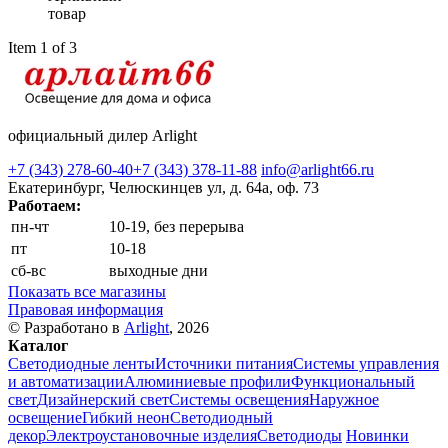
товар
Item 1 of 3
официальный дилер Arlight
+7 (343) 278-60-40
+7 (343) 378-11-88
info@arlight66.ru
Екатеринбург, Челюскинцев ул, д. 64а, оф. 73
Работаем:
пн-чт
10-19, без перерыва
пт
10-18
сб-вс
выходные дни
Показать все магазины
Правовая информация
© Разработано в
Arlight
, 2026
Каталог
Светодиодные ленты
Источники питания
Системы управления
и автоматизации
Алюминиевые профили
Функциональный
свет
Дизайнерский свет
Системы освещения
Наружное
освещение
Гибкий неон
Светодиодный
декор
Электроустановочные изделия
Светодиоды
Новинки