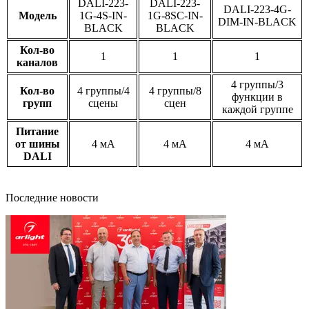
DALI-223-
DALI-223-
DALI-223-4G-
Модель
1G-4S-IN-
1G-8SC-IN-
DIM-IN-BLACK
BLACK
BLACK
Кол-во
1
1
1
каналов
4 группы/3
Кол-во
4 группы/4
4 группы/8
функции в
групп
сцены
сцен
каждой группе
Питание
от шины
4 мА
4 мА
4 мА
DALI
Последние новости