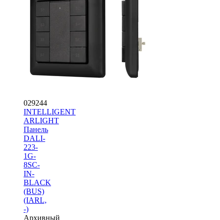
029244
INTELLIGENT
ARLIGHT
Панель
DALI-
223-
1G-
8SC-
IN-
BLACK
(BUS)
(IARL,
-)
Архивный