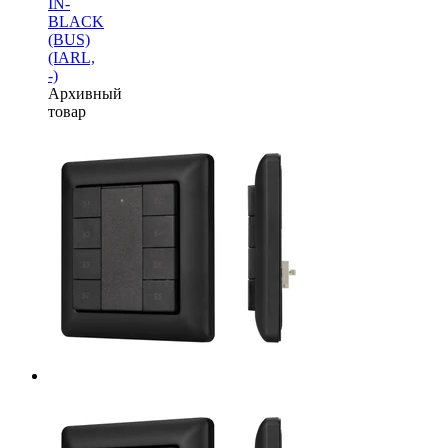
IN-
BLACK
(BUS)
(IARL,
-)
Архивный
товар