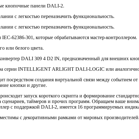
ые кнопочные панели DALI-2.
лании с легкостью переназначить функциональность.
лании с легкостью переназначить функциональность.
IEC-62386-301, которые обрабатываются мастер-контроллером.
го или белого цвета.
онвертер DALI 309 4 D2 IN, предназначенный для внешних кно
лера серии INTELLIGENT ARLIGHT DALI-LOGIC или аналогичног
т посредством создания виртуальной связи между событием от
ние кнопки и другие.
происходит запуск короткого скрипта и формирование стандарт
а сценариев, таймеров и прочих программ. Обращаем ваше внима
оллер с поддержкой DALI-2, имеется 16 программируемых индика
вместимы с декоративными рамками от мировых производителей