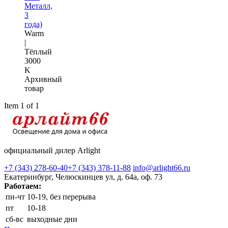
Металл,
3
года)
Warm
|
Тёплый
3000
K
Архивный
товар
Item 1 of 1
официальный дилер Arlight
+7 (343) 278-60-40
+7 (343) 378-11-88
info@arlight66.ru
Екатеринбург, Челюскинцев ул, д. 64а, оф. 73
Работаем:
пн-чт
10-19, без перерыва
пт
10-18
сб-вс
выходные дни