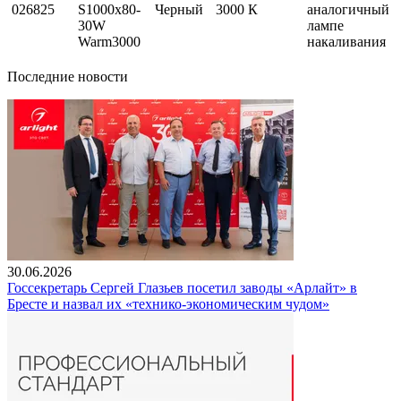
026825
S1000x80-
Черный
3000 К
аналогичный
30W
лампе
Warm3000
накаливания
Последние новости
30.06.2026
Госсекретарь Сергей Глазьев посетил заводы «Арлайт» в
Бресте и назвал их «технико-экономическим чудом»