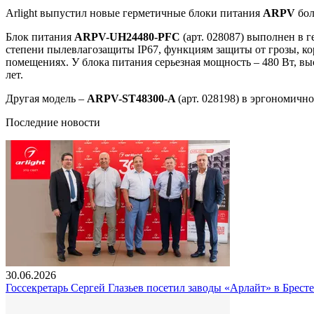
Arlight выпустил новые герметичные блоки питания
ARPV
бол
Блок питания
ARPV-UH24480-PFC
(арт. 028087) выполнен в 
степени пылевлагозащиты IP67, функциям защиты от грозы, ко
помещениях. У блока питания серьезная мощность – 480 Вт, 
лет.
Другая модель –
ARPV-ST48300-A
(арт. 028198) в эргономич
Последние новости
30.06.2026
Госсекретарь Сергей Глазьев посетил заводы «Арлайт» в Брест