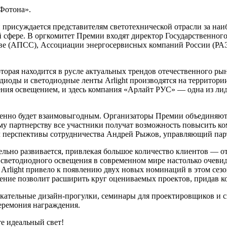
 Фотона».
присуждается представителям светотехнической отрасли за наиб
й сфере. В оргкомитет Премии входят директор Государственно
ове (АПСС), Ассоциации энергосервисных компаний России (РА
орая находится в русле актуальных трендов отечественного р
диоды и светодиодные ленты Arlight производятся на территории
ния освещением, и здесь компания «Арлайт РУС» — одна из лид
енно будет взаимовыгодным. Организаторы Премии объединяют 
 партнерству все участники получат возможность повысить ком
ал перспективы сотрудничества Андрей Рыжов, управляющий п
льно развивается, привлекая большое количество клиентов — о
ветодиодного освещения в современном мире настолько очевидн
Arlight привело к появлению двух новых номинаций в этом се
ение позволит расширить круг оцениваемых проектов, придав к
кательные дизайн-прогулки, семинары для проектировщиков и с
еремония награждения.
е идеальный свет!