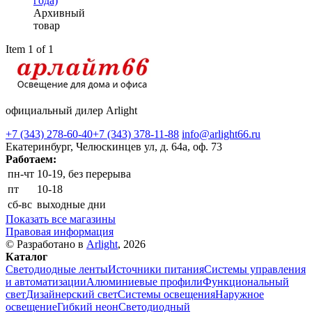
года)
Архивный
товар
Item 1 of 1
официальный дилер Arlight
+7 (343) 278-60-40
+7 (343) 378-11-88
info@arlight66.ru
Екатеринбург, Челюскинцев ул, д. 64а, оф. 73
Работаем:
пн-чт
10-19, без перерыва
пт
10-18
сб-вс
выходные дни
Показать все магазины
Правовая информация
© Разработано в
Arlight
, 2026
Каталог
Светодиодные ленты
Источники питания
Системы управления
и автоматизации
Алюминиевые профили
Функциональный
свет
Дизайнерский свет
Системы освещения
Наружное
освещение
Гибкий неон
Светодиодный