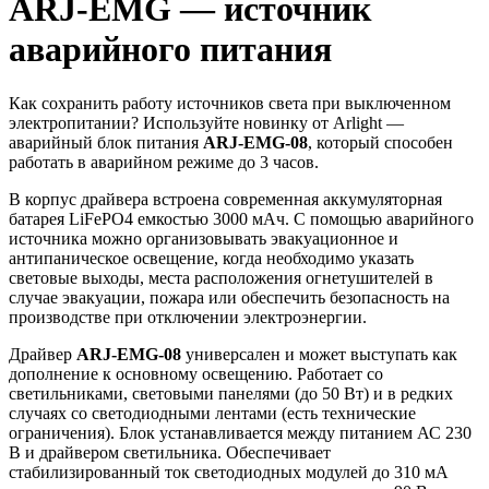
ARJ-EMG — источник
аварийного питания
Как сохранить работу источников света при выключенном
электропитании? Используйте новинку от Arlight —
аварийный блок питания
ARJ-EMG-08
, который способен
работать в аварийном режиме до 3 часов.
В корпус драйвера встроена современная аккумуляторная
батарея LiFePO4 емкостью 3000 мАч. С помощью аварийного
источника можно организовывать эвакуационное и
антипаническое освещение, когда необходимо указать
световые выходы, места расположения огнетушителей в
случае эвакуации, пожара или обеспечить безопасность на
производстве при отключении электроэнергии.
Драйвер
ARJ-EMG-08
универсален и может выступать как
дополнение к основному освещению. Работает со
светильниками, световыми панелями (до 50 Вт) и в редких
случаях со светодиодными лентами (есть технические
ограничения). Блок устанавливается между питанием АС 230
В и драйвером светильника. Обеспечивает
стабилизированный ток светодиодных модулей до 310 мА