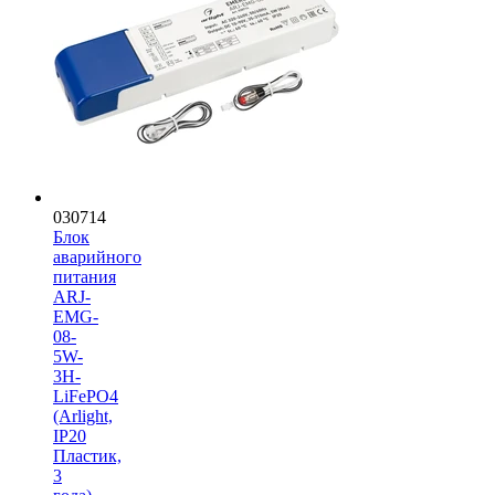
030714
Блок
аварийного
питания
ARJ-
EMG-
08-
5W-
3H-
LiFePO4
(Arlight,
IP20
Пластик,
3