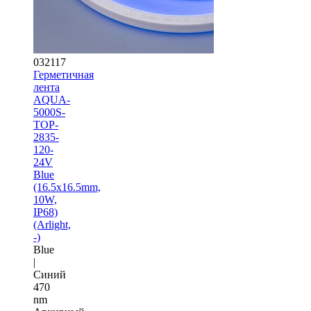
032117
Герметичная
лента
AQUA-
5000S-
TOP-
2835-
120-
24V
Blue
(16.5х16.5mm,
10W,
IP68)
(Arlight,
-)
Blue
|
Синий
470
nm