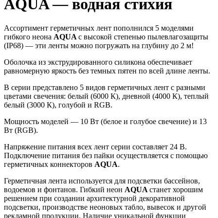
AQUA — водная стихия
Ассортимент герметичных лент пополнился 5 моделями
гибкого неона
AQUA
с высокой степенью пылевлагозащиты
(IP68) — эти ленты можно погружать на глубину до 2 м!
Оболочка из экструдированного силикона обеспечивает
равномерную яркость без темных пятен по всей длине ленты.
В серии представлено 5 видов герметичных лент с разными
цветами свечения: белый (6000 К), дневной (4000 К), теплый
белый (3000 К), голубой и RGB.
Мощность моделей — 10 Вт (белое и голубое свечение) и 13
Вт (RGB).
Напряжение питания всех лент серии составляет 24 В.
Подключение питания без пайки осуществляется с помощью
герметичных коннекторов
AQUA
.
Герметичная лента используется для подсветки бассейнов,
водоемов и фонтанов. Гибкий неон
AQUA
станет хорошим
решением при создании архитектурной декоративной
подсветки, производстве неоновых табло, вывесок и другой
рекламной продукции. Наличие уникальной функции