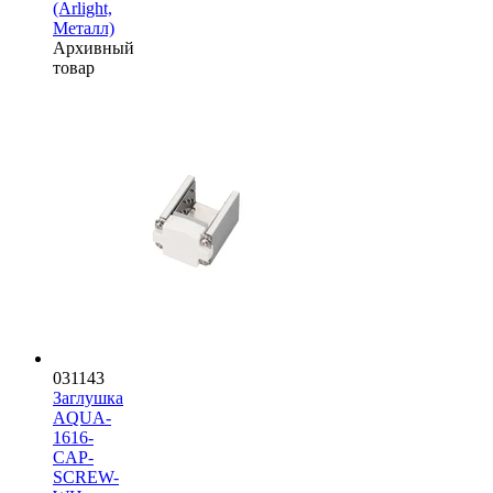
(Arlight,
Металл)
Архивный
товар
031143
Заглушка
AQUA-
1616-
CAP-
SCREW-