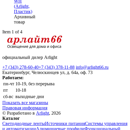
WH
(Arlight,
Пластик)
Архивный
товар
Item 1 of 4
официальный дилер Arlight
+7 (343) 278-60-40
+7 (343) 378-11-88
info@arlight66.ru
Екатеринбург, Челюскинцев ул, д. 64а, оф. 73
Работаем:
пн-чт
10-19, без перерыва
пт
10-18
сб-вс
выходные дни
Показать все магазины
Правовая информация
© Разработано в
Arlight
, 2026
Каталог
Светодиодные ленты
Источники питания
Системы управления
и автоматизации
Алюминиевые профили
Функциональный