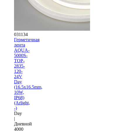
031134
Герметичная
лента
AQUA-
5000S-
TOP-
2835-
120-
24V
Day
(16.5х16.5mm,
10W,
IP68)
(Arlight,
-)
Day
|
Дневной
4000