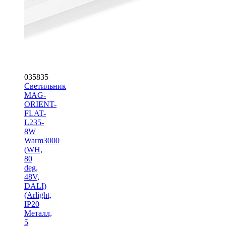
035835
Светильник
MAG-
ORIENT-
FLAT-
L235-
8W
Warm3000
(WH,
80
deg,
48V,
DALI)
(Arlight,
IP20
Металл,
5