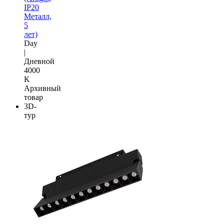
IP20
Металл,
5
лет)
Day
|
Дневной
4000
K
Архивный
товар
3D-
тур