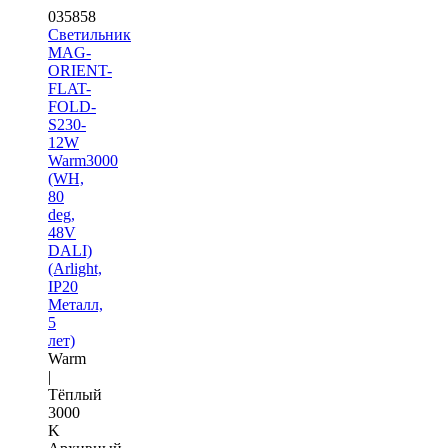
035858
Светильник
MAG-
ORIENT-
FLAT-
FOLD-
S230-
12W
Warm3000
(WH,
80
deg,
48V
DALI)
(Arlight,
IP20
Металл,
5
лет)
Warm
|
Тёплый
3000
K