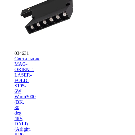
034631
Светильник
MAG-
ORIENT-
LASER-
FOLD-
S195-
6W
Warm3000
(BK,
30
deg,
48V,
DALI)
(Arlight,
IP20