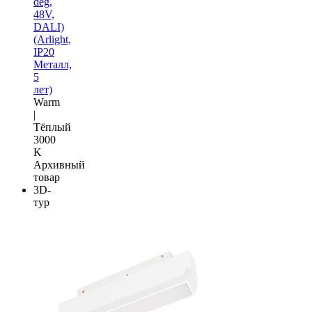
deg,
48V,
DALI)
(Arlight,
IP20
Металл,
5
лет)
Warm
|
Тёплый
3000
K
Архивный
товар
3D-
тур