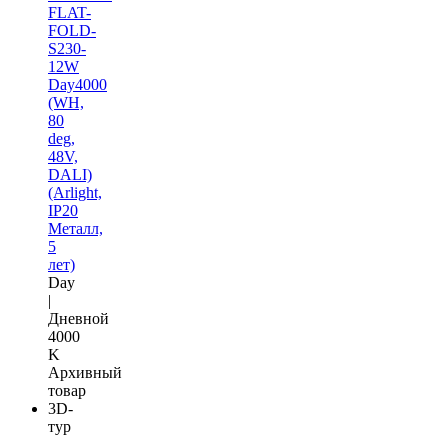
FLAT-
FOLD-
S230-
12W
Day4000
(WH,
80
deg,
48V,
DALI)
(Arlight,
IP20
Металл,
5
лет)
Day
|
Дневной
4000
K
Архивный
товар
3D-
тур