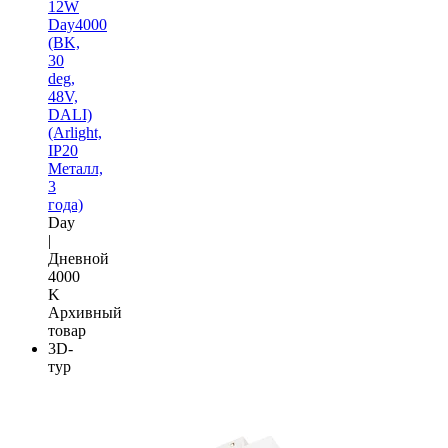
12W
Day4000
(BK,
30
deg,
48V,
DALI)
(Arlight,
IP20
Металл,
3
года)
Day
|
Дневной
4000
K
Архивный
товар
3D-
тур