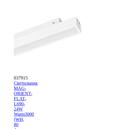
037915
Светильник
MAG-
ORIENT-
FLAT-
L690-
24W
Warm3000
(WH,
80