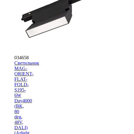
034658
Светильник
MAG-
ORIENT-
FLAT-
FOLD-
S195-
6W
Day4000
(BK,
80
deg,
48V,
DALI)
(Arlight,