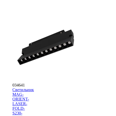
034641
Светильник
MAG-
ORIENT-
LASER-
FOLD-
S230-