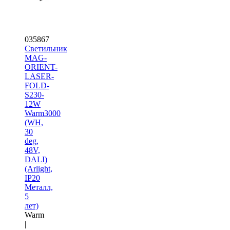
035867
Светильник
MAG-
ORIENT-
LASER-
FOLD-
S230-
12W
Warm3000
(WH,
30
deg,
48V,
DALI)
(Arlight,
IP20
Металл,
5
лет)
Warm
|