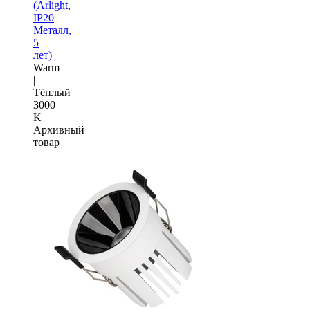
(Arlight,
IP20
Металл,
5
лет)
Warm
|
Тёплый
3000
K
Архивный
товар