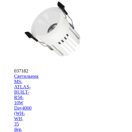
037182
Светильник
MS-
ATLAS-
BUILT-
R58-
10W
Day4000
(WH-
WH,
35
deg,