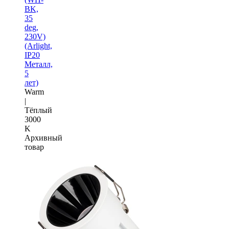
BK,
35
deg,
230V)
(Arlight,
IP20
Металл,
5
лет)
Warm
|
Тёплый
3000
K
Архивный
товар