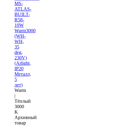
MS-
ATLAS-
BUILT-
R58-
10W
Warm3000
(WH-
WH,
35
deg,
230V)
(Arlight,
IP20
Металл,
5
лет)
Warm
|
Тёплый
3000
K
Архивный
товар