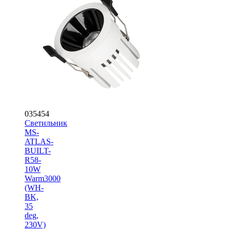
035454
Светильник
MS-
ATLAS-
BUILT-
R58-
10W
Warm3000
(WH-
BK,
35
deg,
230V)