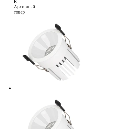
K
Архивный
товар