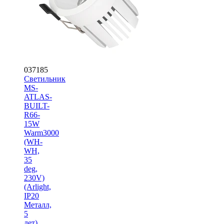
037185
Светильник
MS-
ATLAS-
BUILT-
R66-
15W
Warm3000
(WH-
WH,
35
deg,
230V)
(Arlight,
IP20
Металл,
5
лет)