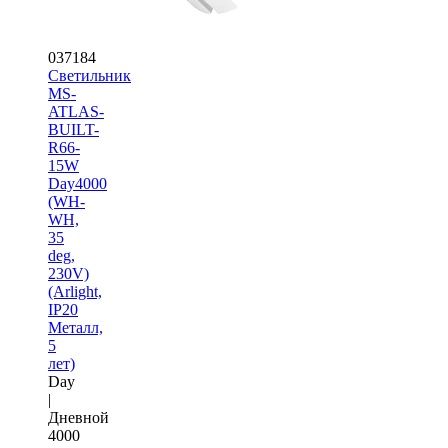
037184
Светильник
MS-
ATLAS-
BUILT-
R66-
15W
Day4000
(WH-
WH,
35
deg,
230V)
(Arlight,
IP20
Металл,
5
лет)
Day
|
Дневной
4000