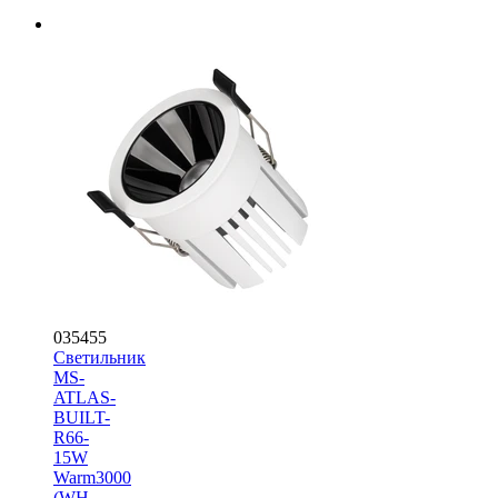
035455
Светильник
MS-
ATLAS-
BUILT-
R66-
15W
Warm3000
(WH-