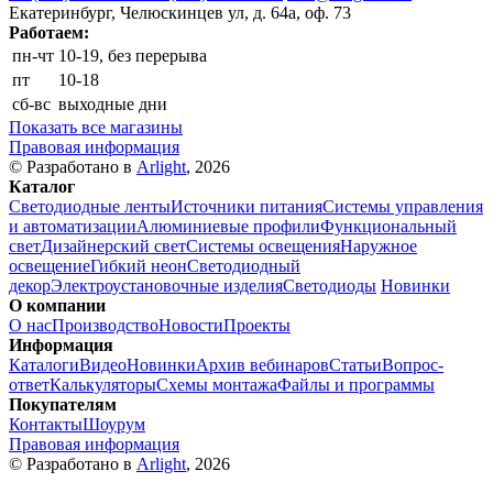
Екатеринбург, Челюскинцев ул, д. 64а, оф. 73
Работаем:
пн-чт
10-19, без перерыва
пт
10-18
сб-вс
выходные дни
Показать все магазины
Правовая информация
© Разработано в
Arlight
, 2026
Каталог
Светодиодные ленты
Источники питания
Системы управления
и автоматизации
Алюминиевые профили
Функциональный
свет
Дизайнерский свет
Системы освещения
Наружное
освещение
Гибкий неон
Светодиодный
декор
Электроустановочные изделия
Светодиоды
Новинки
О компании
О нас
Производство
Новости
Проекты
Информация
Каталоги
Видео
Новинки
Архив вебинаров
Статьи
Вопрос-
ответ
Калькуляторы
Схемы монтажа
Файлы и программы
Покупателям
Контакты
Шоурум
Правовая информация
© Разработано в
Arlight
, 2026