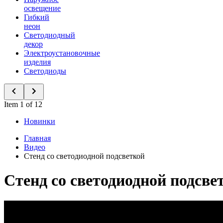
освещение
Гибкий
неон
Светодиодный
декор
Электроустановочные
изделия
Светодиоды
Item 1 of 12
Новинки
Главная
Видео
Стенд со светодиодной подсветкой
Стенд со светодиодной подсве