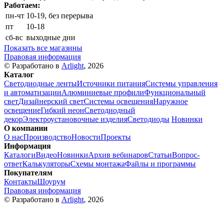
Работаем:
пн-чт
10-19, без перерыва
пт
10-18
сб-вс
выходные дни
Показать все магазины
Правовая информация
© Разработано в
Arlight
, 2026
Каталог
Светодиодные ленты
Источники питания
Системы управления
и автоматизации
Алюминиевые профили
Функциональный
свет
Дизайнерский свет
Системы освещения
Наружное
освещение
Гибкий неон
Светодиодный
декор
Электроустановочные изделия
Светодиоды
Новинки
О компании
О нас
Производство
Новости
Проекты
Информация
Каталоги
Видео
Новинки
Архив вебинаров
Статьи
Вопрос-
ответ
Калькуляторы
Схемы монтажа
Файлы и программы
Покупателям
Контакты
Шоурум
Правовая информация
© Разработано в
Arlight
, 2026