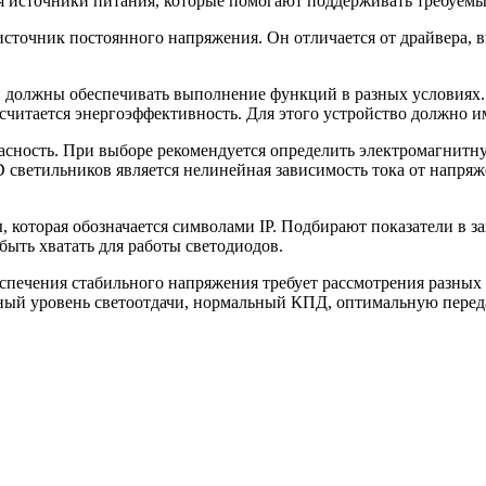
 источники питания, которые помогают поддерживать требуемы
источник постоянного напряжения. Он отличается от драйвера, 
и должны обеспечивать выполнение функций в разных условиях. 
 считается энергоэффективность. Для этого устройство должно 
сность. При выборе рекомендуется определить электромагнитну
ветильников является нелинейная зависимость тока от напряже
, которая обозначается символами IP. Подбирают показатели в за
ыть хватать для работы светодиодов.
печения стабильного напряжения требует рассмотрения разных х
ый уровень светоотдачи, нормальный КПД, оптимальную передач