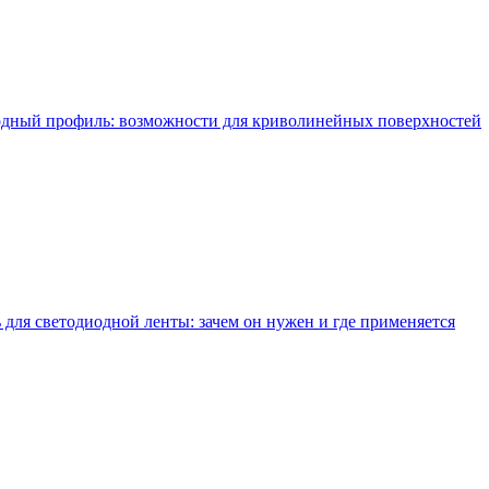
одный профиль: возможности для криволинейных поверхностей
для светодиодной ленты: зачем он нужен и где применяется