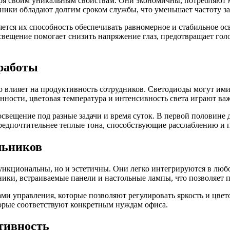
я своим уникальным свойствам. Они экономичны, потребляют м
льники обладают долгим сроком службы, что уменьшает частоту 
тся их способность обеспечивать равномерное и стабильное осв
вещение помогает снизить напряжение глаз, предотвращает голо
работы
 влияет на продуктивность сотрудников. Светодиоды могут ими
нности, цветовая температура и интенсивность света играют ва
вещение под разные задачи и время суток. В первой половине д
предпочтительнее теплые тона, способствующие расслаблению и 
льников
кциональны, но и эстетичны. Они легко интегрируются в любой
ики, встраиваемые панели и настольные лампы, что позволяет 
ми управления, которые позволяют регулировать яркость и цве
торые соответствуют конкретным нуждам офиса.
тивность