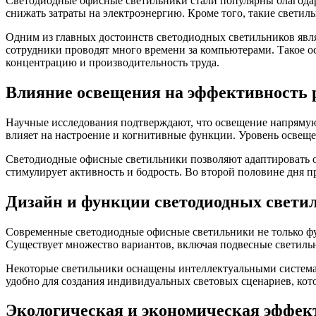
Светодиодные офисные светильники стали популярны благодар
снижать затраты на электроэнергию. Кроме того, такие свети
Одним из главных достоинств светодиодных светильников являе
сотрудники проводят много времени за компьютерами. Такое ос
концентрацию и производительность труда.
Влияние освещения на эффективность 
Научные исследования подтверждают, что освещение напрямую
влияет на настроение и когнитивные функции. Уровень освеще
Светодиодные офисные светильники позволяют адаптировать ос
стимулирует активность и бодрость. Во второй половине дня 
Дизайн и функции светодиодных свети
Современные светодиодные офисные светильники не только фун
Существует множество вариантов, включая подвесные светильн
Некоторые светильники оснащены интеллектуальными система
удобно для создания индивидуальных световых сценариев, ко
Экологическая и экономическая эффек