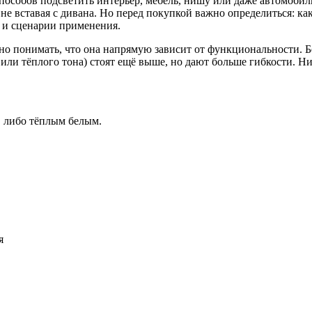
собов подсветить интерьер, мебель, нишу или даже автомобиль
о не вставая с дивана. Но перед покупкой важно определиться:
и сценарии применения.
жно понимать, что она напрямую зависит от функциональности.
или тёплого тона) стоят ещё выше, но дают больше гибкости. Ни
, либо тёплым белым.
я