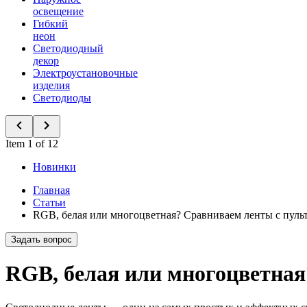
освещение
Гибкий
неон
Светодиодный
декор
Электроустановочные
изделия
Светодиоды
Item 1 of 12
Новинки
Главная
Статьи
RGB, белая или многоцветная? Сравниваем ленты с пуль
Задать вопрос
RGB, белая или многоцветная