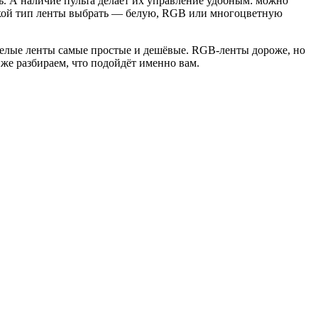
. А наличие пульта делает их управление удобным: можно
 какой тип ленты выбрать — белую, RGB или многоцветную
 Белые ленты самые простые и дешёвые. RGB-ленты дороже, но
же разбираем, что подойдёт именно вам.