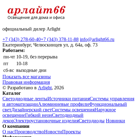
официальный дилер Arlight
+7 (343) 278-60-40
+7 (343) 378-11-88
info@arlight66.ru
Екатеринбург, Челюскинцев ул, д. 64а, оф. 73
Работаем:
пн-чт
10-19, без перерыва
пт
10-18
сб-вс
выходные дни
Показать все магазины
Правовая информация
© Разработано в
Arlight
, 2026
Каталог
Светодиодные ленты
Источники питания
Системы управления
и автоматизации
Алюминиевые профили
Функциональный
свет
Дизайнерский свет
Системы освещения
Наружное
освещение
Гибкий неон
Светодиодный
декор
Электроустановочные изделия
Светодиоды
Новинки
О компании
О нас
Производство
Новости
Проекты