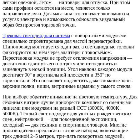
лёгкой одеждой, летом — на товары для отпуска. При этом
сами профили остаются на месте, меняется только
направление луча. Для магазина это означает экономию на
услугах электрика и возможность обновлять визуальный
образ без простоя торговой точки.
Трековая светодиодная система
с поворотными модулями
специально спроектирована для частой перенастройки.
Шинопровод монтируется один раз, а светодиодные головки
фиксируются на нём через адаптеры с токосъёмом.
Перестановка модуля не требует отключения напряжения —
достаточно сдвинуть его по треку или отсоединить и
защёлкнуть в новой позиции. Угол наклона каждого модуля
достигает 90° в вертикальной плоскости и 350° по
горизонтали. Это позволяет подсветить даже сложные зоны:
верхние полки, ниши, витринные карманы у самого стекла.
При выборе обратите внимание на цветовую температуру. Для
сезонных витрин лучше приобрести комплект со сменными
линзами или модулями на разный CCT (3000K, 4000K,
5000K). Тёплый свет подходит для уютных рождественских
сцен, нейтральный — для повседневной экспозиции,
холодный — для техники и спортивных товаров. Многие
производители предлагают готовые наборы, включающие
трек длиной 2–5 метров, три–пять поворотных модулей,