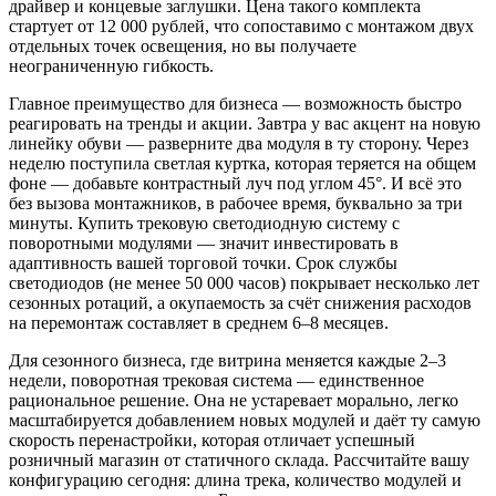
драйвер и концевые заглушки. Цена такого комплекта
стартует от 12 000 рублей, что сопоставимо с монтажом двух
отдельных точек освещения, но вы получаете
неограниченную гибкость.
Главное преимущество для бизнеса — возможность быстро
реагировать на тренды и акции. Завтра у вас акцент на новую
линейку обуви — разверните два модуля в ту сторону. Через
неделю поступила светлая куртка, которая теряется на общем
фоне — добавьте контрастный луч под углом 45°. И всё это
без вызова монтажников, в рабочее время, буквально за три
минуты. Купить трековую светодиодную систему с
поворотными модулями — значит инвестировать в
адаптивность вашей торговой точки. Срок службы
светодиодов (не менее 50 000 часов) покрывает несколько лет
сезонных ротаций, а окупаемость за счёт снижения расходов
на перемонтаж составляет в среднем 6–8 месяцев.
Для сезонного бизнеса, где витрина меняется каждые 2–3
недели, поворотная трековая система — единственное
рациональное решение. Она не устаревает морально, легко
масштабируется добавлением новых модулей и даёт ту самую
скорость перенастройки, которая отличает успешный
розничный магазин от статичного склада. Рассчитайте вашу
конфигурацию сегодня: длина трека, количество модулей и